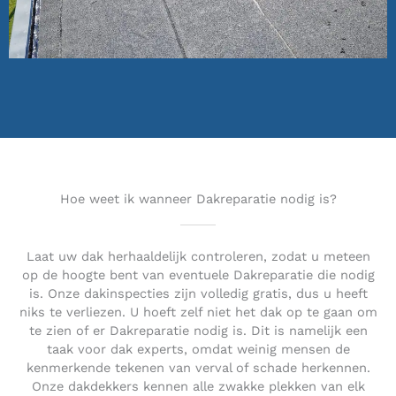
Hoe weet ik wanneer Dakreparatie nodig is?
Laat uw dak herhaaldelijk controleren, zodat u meteen
op de hoogte bent van eventuele Dakreparatie die nodig
is. Onze dakinspecties zijn volledig gratis, dus u heeft
niks te verliezen. U hoeft zelf niet het dak op te gaan om
te zien of er Dakreparatie nodig is. Dit is namelijk een
taak voor dak experts, omdat weinig mensen de
kenmerkende tekenen van verval of schade herkennen.
Onze dakdekkers kennen alle zwakke plekken van elk