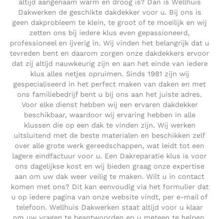
altijd aangenaam warm en droog is? Dan is Wellhuis
Dakwerken de geschikte dakdekker voor u. Bij ons is
geen dakprobleem te klein, te groot of te moeilijk en wij
zetten ons bij iedere klus even gepassioneerd,
professioneel en ijverig in. Wij vinden het belangrijk dat u
tevreden bent en daarom zorgen onze dakdekkers ervoor
dat zij altijd nauwkeurig zijn en aan het einde van iedere
klus alles netjes opruimen. Sinds 1981 zijn wij
gespecialiseerd in het perfect maken van daken en met
ons familiebedrijf bent u bij ons aan het juiste adres.
Voor elke dienst hebben wij een ervaren dakdekker
beschikbaar, waardoor wij ervaring hebben in alle
klussen die op een dak te vinden zijn. Wij werken
uitsluitend met de beste materialen en beschikken zelf
over alle grote werk gereedschappen, wat leidt tot een
lagere eindfactuur voor u. Een Dakreparatie klus is voor
ons dagelijkse kost en wij bieden graag onze expertise
aan om uw dak weer veilig te maken. Wilt u in contact
komen met ons? Dit kan eenvoudig via het formulier dat
u op iedere pagina van onze website vindt, per e-mail of
telefoon. Wellhuis Dakwerken staat altijd voor u klaar
om uw vragen te beantwoorden en u meteen te helpen.