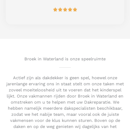
o
R





f
a
5
t
e
d
5
o
u
t
Broek in Waterland is onze speelruimte
o
f
5
Actief zijn als dakdekker is geen spel, hoewel onze
jarenlange ervaring ons in staat stelt om onze taken met
zoveel moeiteloosheid uit te voeren dat het kinderspel
lijkt. Onze vakmannen rijden door Broek in Waterland en
omstreken om u te helpen met uw Dakreparatie. We
hebben namelijk meerdere dakspecialisten beschikbaar,
zodat we het nabije team, maar vooral ook de juiste
vakmensen voor de klus kunnen sturen. Boven op de
daken en op de weg genieten wij dagelijks van het