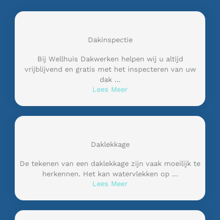
Dakinspectie
Bij Wellhuis Dakwerken helpen wij u altijd
vrijblijvend en gratis met het inspecteren van uw
dak …
Lees Meer
Daklekkage
De tekenen van een daklekkage zijn vaak moeilijk te
herkennen. Het kan watervlekken op …
Lees Meer