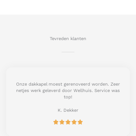
Tevreden klanten
Onze dakkapel moest gerenoveerd worden. Zeer
netjes werk geleverd door Wellhuis. Service was
top!
K. Dekker
R





a
t