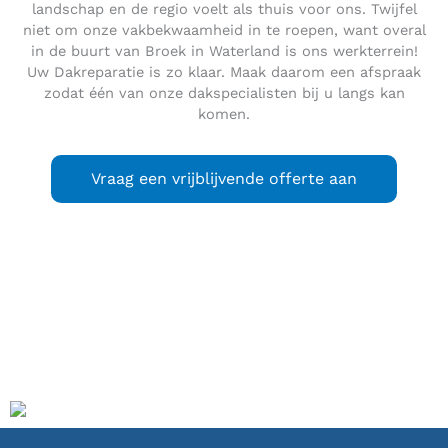
landschap en de regio voelt als thuis voor ons. Twijfel
niet om onze vakbekwaamheid in te roepen, want overal
in de buurt van Broek in Waterland is ons werkterrein!
Uw Dakreparatie is zo klaar. Maak daarom een afspraak
zodat één van onze dakspecialisten bij u langs kan
komen.
Vraag een vrijblijvende offerte aan
Broek in Waterland
is een dorp in de gemeente Waterland,
ten noorden van Amsterdam. Broek in Waterland telt 2.745
inwoners. Het dorp heeft een beschermd dorpsgezicht. De
plaats telt tientallen rijksmonumenten.