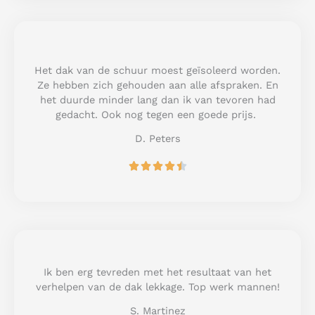
e
d
5
o
u
Het dak van de schuur moest geïsoleerd worden.
t
Ze hebben zich gehouden aan alle afspraken. En
o
het duurde minder lang dan ik van tevoren had
f
gedacht. Ook nog tegen een goede prijs.
5
D. Peters
R





a
t
e
d
4
.
5
Ik ben erg tevreden met het resultaat van het
o
verhelpen van de dak lekkage. Top werk mannen!
u
S. Martinez
t