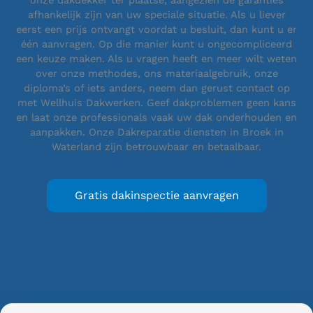
onze dakdekker ter plaatse, aangezien de garanties
afhankelijk zijn van uw speciale situatie. Als u liever
eerst een prijs ontvangt voordat u besluit, dan kunt u er
één aanvragen. Op die manier kunt u ongecompliceerd
een keuze maken. Als u vragen heeft en meer wilt weten
over onze methodes, ons materiaalgebruik, onze
diploma’s of iets anders, neem dan gerust contact op
met Wellhuis Dakwerken. Geef dakproblemen geen kans
en laat onze professionals vaak uw dak onderhouden en
aanpakken. Onze Dakreparatie diensten in Broek in
Waterland zijn betrouwbaar en betaalbaar.
Gratis dakinspectie aanvragen