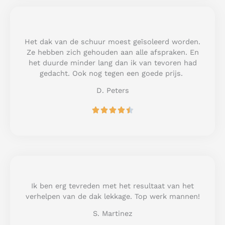
d
5
o
u
Het dak van de schuur moest geïsoleerd worden.
t
Ze hebben zich gehouden aan alle afspraken. En
o
het duurde minder lang dan ik van tevoren had
f
gedacht. Ook nog tegen een goede prijs.
5
D. Peters
R





a
t
e
d
4
.
5
Ik ben erg tevreden met het resultaat van het
o
verhelpen van de dak lekkage. Top werk mannen!
u
S. Martinez
t
o