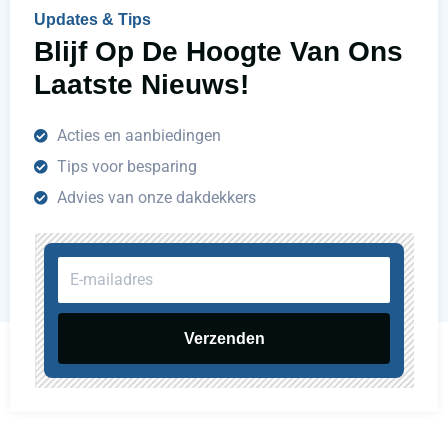
n
Updates & Tips
?
Blijf Op De Hoogte Van Ons
Laatste Nieuws!
Acties en aanbiedingen
Tips voor besparing
Advies van onze dakdekkers
E-
mailadres
Verzenden