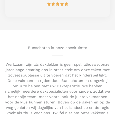
R





f
a
5
t
e
d
5
o
u
t
Bunschoten is onze speelruimte
o
f
5
Werkzaam zijn als dakdekker is geen spel, alhoewel onze
jarenlange ervaring ons in staat stelt om onze taken met
zoveel souplesse uit te voeren dat het kinderspel lijkt.
Onze vakmannen rijden door Bunschoten en omgeving
om u te helpen met uw Dakreparatie. We hebben
namelijk meerdere dakspecialisten voorhanden, zodat we
het nabije team, maar vooral ook de juiste vakmannen
voor de klus kunnen sturen. Boven op de daken en op de
weg genieten wij dagelijks van het landschap en de regio
voelt als thuis voor ons. Twijfel niet om onze vakkennis