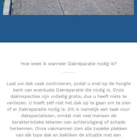
Hoe weet ik wanneer Dakreparatie nodig is?
Laat uw dak vaak controleren, zodat u snel op de hoogte
bent van eventuele Dakreparatie die nodig is. Onze
dakinspecties zijn volledig gratis, dus u heeft niets te
verliezen. U hoeft zelf niet het dak op te gaan om te zien
of er Dakreparatie nodig is. Dit is namelijk een taak voor
dakspecialisten, omdat niet veel mensen de
karakteristieke tekenen van achteruitgang of schade
herkennen. Onze vakmannen zien alle zwakke plekken
van elk type dak en bekijken de situatie met een