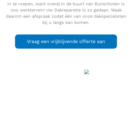
in te roepen, want overal in de buurt van Bunschoten is
ons werkterrein! Uw Dakreparatie is zo gedaan. Maak
daarom een afspraak zodat één van onze dakspecialisten
bij u langs kan komen.
Vraag een vrijblijvende offerte aan
Bunschoten
(Bunschoots:
Bunsjoten
) (
) is een gemeente in het noordoosten
uitspraak
(info / uitleg)
van de Nederlandse provincie Utrecht. De belangrijkste
plaats van de gemeente heet
Bunschoten-Spakenburg
, een
samensmelting van de oude stad Bunschoten met
Spakenburg.
De gemeente ligt in het Eemland, heeft een oppervlakte van
35,58 km² (waarvan 4,21 km² water) en telt 22.502 inwoners
(31 januari 2023, bron: CBS).