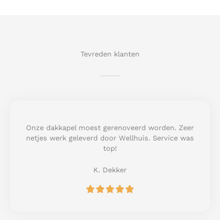
Tevreden klanten
Onze dakkapel moest gerenoveerd worden. Zeer
netjes werk geleverd door Wellhuis. Service was
top!
K. Dekker
R





a
t
e