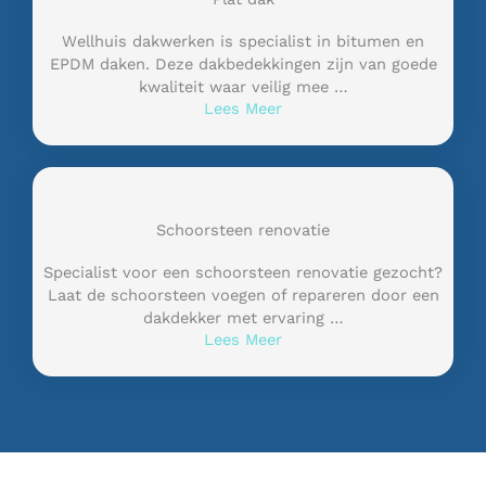
Wellhuis dakwerken is specialist in bitumen en
EPDM daken. Deze dakbedekkingen zijn van goede
kwaliteit waar veilig mee …
Lees Meer
Schoorsteen renovatie
Specialist voor een schoorsteen renovatie gezocht?
Laat de schoorsteen voegen of repareren door een
dakdekker met ervaring …
Lees Meer