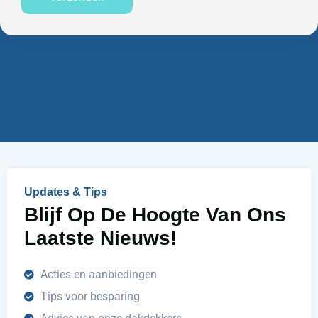
n
u
e
m
n
m
w
e
i
r
j
u
h
e
l
p
e
n
Updates & Tips
?
Blijf Op De Hoogte Van Ons
Laatste Nieuws!
Acties en aanbiedingen
Tips voor besparing