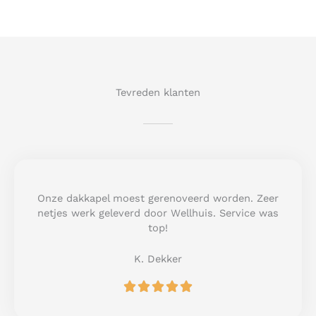
Tevreden klanten
Onze dakkapel moest gerenoveerd worden. Zeer
netjes werk geleverd door Wellhuis. Service was
top!
K. Dekker
R





a
t