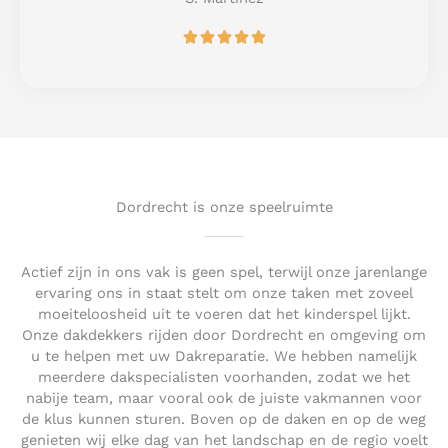
o
R





f
a
5
t
e
d
5
o
u
t
Dordrecht is onze speelruimte
o
f
5
Actief zijn in ons vak is geen spel, terwijl onze jarenlange
ervaring ons in staat stelt om onze taken met zoveel
moeiteloosheid uit te voeren dat het kinderspel lijkt.
Onze dakdekkers rijden door Dordrecht en omgeving om
u te helpen met uw Dakreparatie. We hebben namelijk
meerdere dakspecialisten voorhanden, zodat we het
nabije team, maar vooral ook de juiste vakmannen voor
de klus kunnen sturen. Boven op de daken en op de weg
genieten wij elke dag van het landschap en de regio voelt