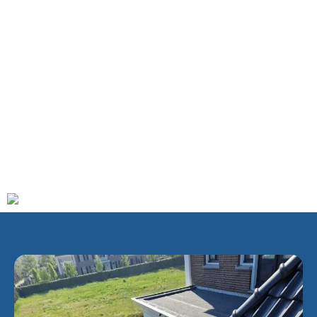
beschikt over drie politiebureaus, twee brandweerkazernes,
een ziekenhuis (Albert Schweitzer Ziekenhuis) en een
gevangenis (Gevangenis Dordrecht).
Dordrecht werd voor het eerst vermeld in een tekst uit de
twaalfde eeuw, toen de stad nog werd aangeduid als
Thuredrech
, en kreeg in 1220 stadsrechten. In de
middeleeuwen ontwikkelde de stad zich als belangrijke
handelsstad en stapelplaats en was het een van de zes
grote steden van Holland. Later nam het belang van de stad
af, maar de binnenstad herinnert nog altijd aan dit rijke
verleden.