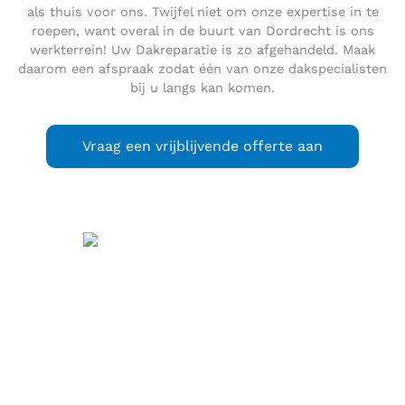
als thuis voor ons. Twijfel niet om onze expertise in te
roepen, want overal in de buurt van Dordrecht is ons
werkterrein! Uw Dakreparatie is zo afgehandeld. Maak
daarom een afspraak zodat één van onze dakspecialisten
bij u langs kan komen.
Vraag een vrijblijvende offerte aan
Dordrecht
(
) is met
uitspraak
(info / uitleg)
121.563 inwoners (31 januari 2023, bron: CBS) de vijfde
gemeente van de Nederlandse provincie Zuid-Holland.
Dordrecht maakt deel uit van de grootstedelijke
agglomeratie Drechtsteden die ongeveer 280.000 inwoners
telt. De stad ligt op de plaats waar de Merwede zich splitst
in de Noord en de Oude Maas. De gemeente Dordrecht
omvat het gehele Eiland van Dordrecht. De bewoners van
Dordrecht noemen hun stad veelal
Dordt
. Dordrecht