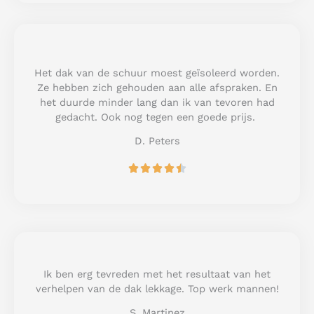
e
d
5
o
u
Het dak van de schuur moest geïsoleerd worden.
t
Ze hebben zich gehouden aan alle afspraken. En
o
het duurde minder lang dan ik van tevoren had
f
gedacht. Ook nog tegen een goede prijs.
5
D. Peters
R





a
t
e
d
4
.
5
Ik ben erg tevreden met het resultaat van het
o
verhelpen van de dak lekkage. Top werk mannen!
u
S. Martinez
t