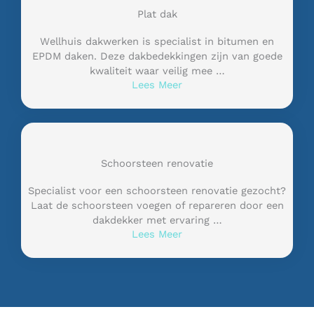
Plat dak
Wellhuis dakwerken is specialist in bitumen en
EPDM daken. Deze dakbedekkingen zijn van goede
kwaliteit waar veilig mee …
Lees Meer
Schoorsteen renovatie
Specialist voor een schoorsteen renovatie gezocht?
Laat de schoorsteen voegen of repareren door een
dakdekker met ervaring …
Lees Meer