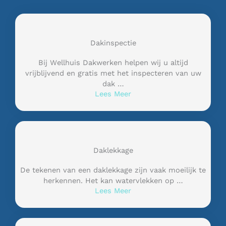
Dakinspectie
Bij Wellhuis Dakwerken helpen wij u altijd
vrijblijvend en gratis met het inspecteren van uw
dak …
Lees Meer
Daklekkage
De tekenen van een daklekkage zijn vaak moeilijk te
herkennen. Het kan watervlekken op …
Lees Meer