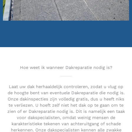
Hoe weet ik wanneer Dakreparatie nodig is?
Laat uw dak herhaaldelijk controleren, zodat u vlug op
de hoogte bent van eventuele Dakreparatie die nodig is.
Onze dakinspecties zijn volledig gratis, dus u heeft niks
te verliezen. U hoeft zelf niet het dak op te gaan om te
zien of er Dakreparatie nodig is. Dit is namelijk een taak
voor dakspecialisten, omdat weinig mensen de
karakteristieke tekenen van achteruitgang of schade
herkennen. Onze dakspecialisten kennen alle zwakke