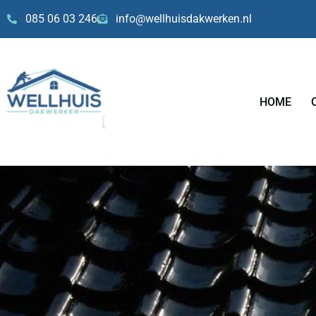
Skip
085 06 03 246
info@wellhuisdakwerken.nl
to
content
HOME