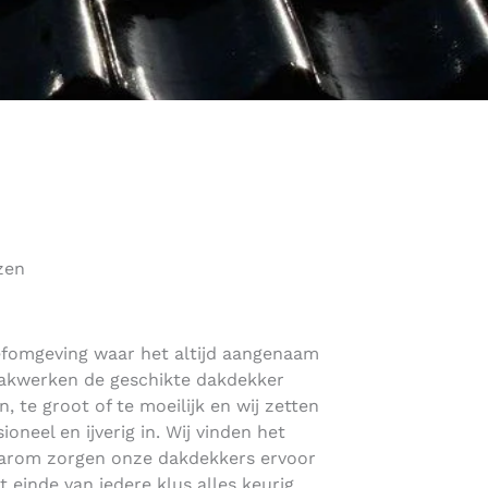
zen
eefomgeving waar het altijd aangenaam
Dakwerken de geschikte dakdekker
n, te groot of te moeilijk en wij zetten
ioneel en ijverig in. Wij vinden het
daarom zorgen onze dakdekkers ervoor
et einde van iedere klus alles keurig