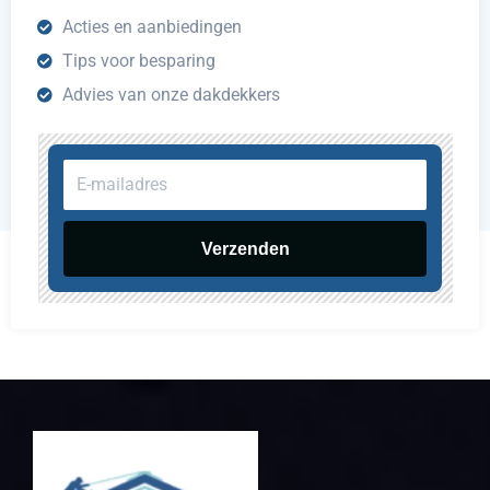
Acties en aanbiedingen
Tips voor besparing
Advies van onze dakdekkers
E-
mailadres
Verzenden