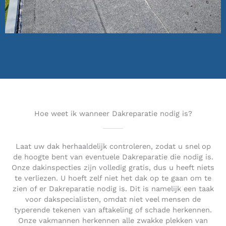
Hoe weet ik wanneer Dakreparatie nodig is?
Laat uw dak herhaaldelijk controleren, zodat u snel op
de hoogte bent van eventuele Dakreparatie die nodig is.
Onze dakinspecties zijn volledig gratis, dus u heeft niets
te verliezen. U hoeft zelf niet het dak op te gaan om te
zien of er Dakreparatie nodig is. Dit is namelijk een taak
voor dakspecialisten, omdat niet veel mensen de
typerende tekenen van aftakeling of schade herkennen.
Onze vakmannen herkennen alle zwakke plekken van