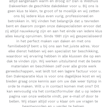
altijd aangenaam warm en droog is? Dan is Wellhuis
Dakwerken de geschikte dakdekker voor u. Bij ons is
geen klus te klein, te groot of te moeilijk en wij zetten
ons bij iedere klus even vurig, professioneel en
betrokken in. Wij vinden het belangrijk dat u tevreden
bent en daarom zorgen onze dakspecialisten ervoor dat
zij altijd nauwkeurig zijn en aan het einde van iedere klus
alles keurig opruimen. Sinds 1981 zijn wij gespecialiseerd
in het perfect maken van daken en met ons
familiebedrijf bent u bij ons aan het juiste adres. Voor
elke dienst hebben wij een specialist ter beschikking,
waardoor wij ervaring hebben in alle klussen die op een
dak te vinden zijn. Wij werken uitsluitend met de beste
materialen en beschikken zelf over alle grote werk
gereedschappen, wat leidt tot een lagere factuur voor u.
Een Dakreparatie klus is voor ons dagelijkse kost en wij
bieden graag onze kennis aan om uw dak weer tiptop in
orde te maken. Wilt u in contact komen met ons? Dit
kan eenvoudig via het contactformulier dat u op iedere
pagina van onze website vindt, per e-mail of door te
bellen. Wij staan altijd voor u klaar om uw vragen te
beantwoorden en u verder te helpen.