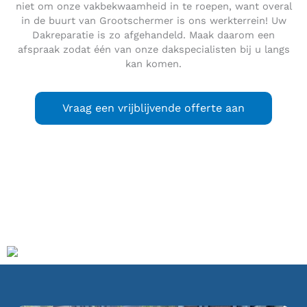
niet om onze vakbekwaamheid in te roepen, want overal
in de buurt van Grootschermer is ons werkterrein! Uw
Dakreparatie is zo afgehandeld. Maak daarom een
afspraak zodat één van onze dakspecialisten bij u langs
kan komen.
Vraag een vrijblijvende offerte aan
Grootschermer
is een lintdorp in de gemeente Alkmaar, in
de Nederlandse provincie Noord-Holland. Het dorp telt
circa 695 inwoners.