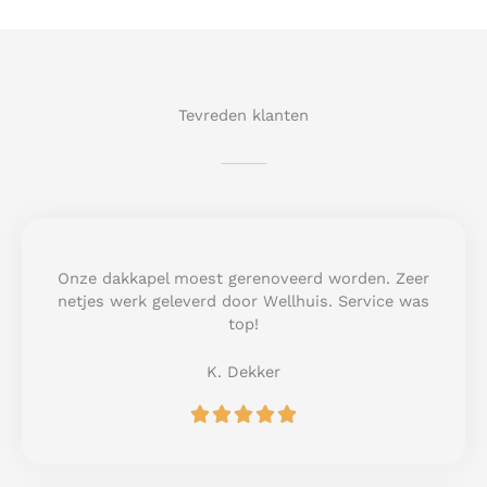
Tevreden klanten
Onze dakkapel moest gerenoveerd worden. Zeer
netjes werk geleverd door Wellhuis. Service was
top!
K. Dekker
R





a
t
e