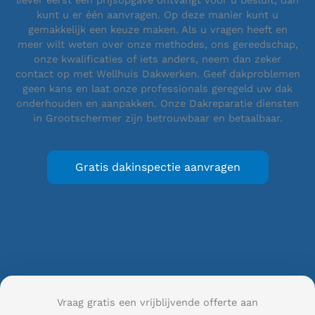
liever eerst een prijsopgave ontvangt voor u besluit, dan
kunt u er één aanvragen. Op deze manier kunt u
gemakkelijk een keuze maken. Als u vragen heeft en
meer wilt weten over onze methodes, ons gereedschap,
onze kwalificaties of iets anders, neem dan zeker
contact op met Wellhuis Dakwerken. Geef dakproblemen
geen kans en laat onze professionals geregeld uw dak
onderhouden en aanpakken. Onze Dakreparatie diensten
in Grootschermer zijn betrouwbaar en betaalbaar.
Gratis dakinspectie aanvragen
Vraag gratis een vrijblijvende offerte aan