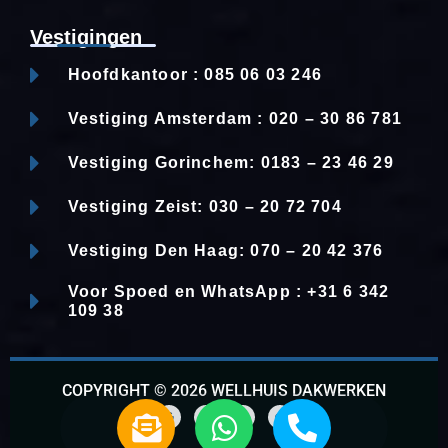
Vestigingen
Hoofdkantoor : 085 06 03 246
Vestiging Amsterdam : 020 – 30 86 781
Vestiging Gorinchem: 0183 – 23 46 29
Vestiging Zeist: 030 – 20 72 704
Vestiging Den Haag: 070 – 20 42 376
Voor Spoed en WhatsApp : +31 6 342
109 38
COPYRIGHT © 2026 WELLHUIS DAKWERKEN
E
W
P
n
h
h
G
F
L
W