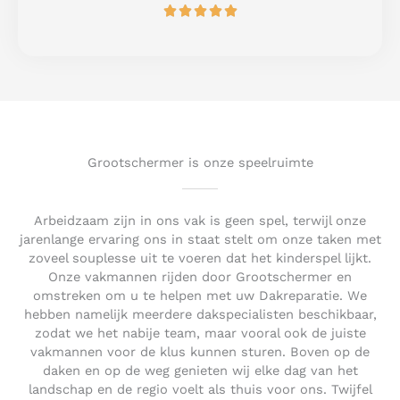
R





f
a
5
t
e
d
5
o
u
t
Grootschermer is onze speelruimte
o
f
5
Arbeidzaam zijn in ons vak is geen spel, terwijl onze
jarenlange ervaring ons in staat stelt om onze taken met
zoveel souplesse uit te voeren dat het kinderspel lijkt.
Onze vakmannen rijden door Grootschermer en
omstreken om u te helpen met uw Dakreparatie. We
hebben namelijk meerdere dakspecialisten beschikbaar,
zodat we het nabije team, maar vooral ook de juiste
vakmannen voor de klus kunnen sturen. Boven op de
daken en op de weg genieten wij elke dag van het
landschap en de regio voelt als thuis voor ons. Twijfel