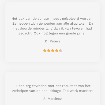
d
5
o
u
Het dak van de schuur moest geïsoleerd worden.
t
Ze hebben zich gehouden aan alle afspraken. En
o
het duurde minder lang dan ik van tevoren had
f
gedacht. Ook nog tegen een goede prijs.
5
D. Peters
R





a
t
e
d
4
.
5
Ik ben erg tevreden met het resultaat van het
o
verhelpen van de dak lekkage. Top werk mannen!
u
S. Martinez
t
o