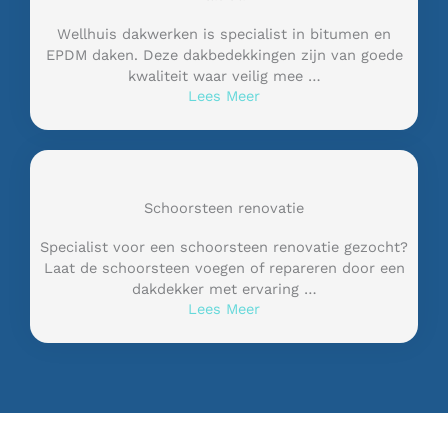
Wellhuis dakwerken is specialist in bitumen en
EPDM daken. Deze dakbedekkingen zijn van goede
kwaliteit waar veilig mee …
Lees Meer
Schoorsteen renovatie
Specialist voor een schoorsteen renovatie gezocht?
Laat de schoorsteen voegen of repareren door een
dakdekker met ervaring …
Lees Meer