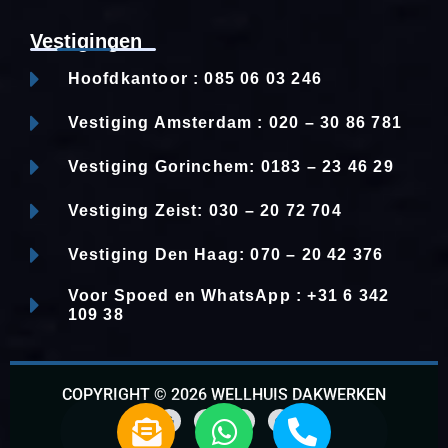
Vestigingen
Hoofdkantoor : 085 06 03 246
Vestiging Amsterdam : 020 – 30 86 781
Vestiging Gorinchem: 0183 – 23 46 29
Vestiging Zeist: 030 – 20 72 704
Vestiging Den Haag: 070 – 20 42 376
Voor Spoed en WhatsApp : +31 6 342
109 38
COPYRIGHT © 2026 WELLHUIS DAKWERKEN
E
W
P
n
h
h
G
F
L
W