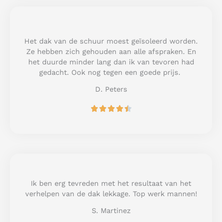
d
5
o
u
Het dak van de schuur moest geïsoleerd worden.
t
Ze hebben zich gehouden aan alle afspraken. En
o
het duurde minder lang dan ik van tevoren had
f
gedacht. Ook nog tegen een goede prijs.
5
D. Peters
R





a
t
e
d
4
.
5
Ik ben erg tevreden met het resultaat van het
o
verhelpen van de dak lekkage. Top werk mannen!
u
S. Martinez
t
o