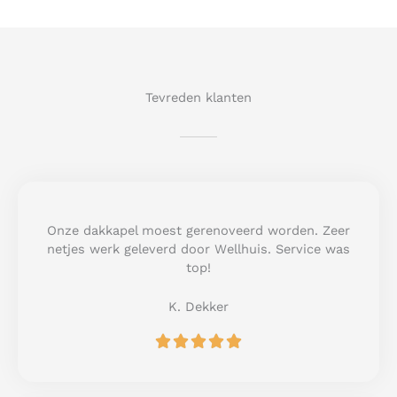
Tevreden klanten
Onze dakkapel moest gerenoveerd worden. Zeer
netjes werk geleverd door Wellhuis. Service was
top!
K. Dekker
R





a
t
e