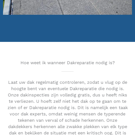
Hoe weet ik wanneer Dakreparatie nodig is?
Laat uw dak regelmatig controleren, zodat u vlug op de
hoogte bent van eventuele Dakreparatie die nodig is.
Onze dakinspecties zijn volledig gratis, dus u heeft niks
te verliezen. U hoeft zelf niet het dak op te gaan om te
zien of er Dakreparatie nodig is. Dit is namelijk een taak
voor dak experts, omdat weinig mensen de typerende
tekenen van verval of schade herkennen. Onze
dakdekkers herkennen alle zwakke plekken van elk type
dak en bekijken de situatie met een kritisch oog. Dit is