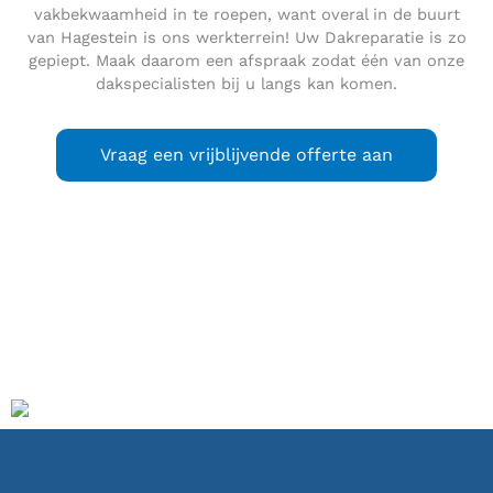
vakbekwaamheid in te roepen, want overal in de buurt
van Hagestein is ons werkterrein! Uw Dakreparatie is zo
gepiept. Maak daarom een afspraak zodat één van onze
dakspecialisten bij u langs kan komen.
Vraag een vrijblijvende offerte aan
Hagestein
is een dorp in de Vijfheerenlanden aan de Lek,
sinds 2019 behorend tot de gemeente Vijfheerenlanden in
de Nederlandse provincie Utrecht. Hagestein beschikt over
een Hervormde kerk en een basisschool.