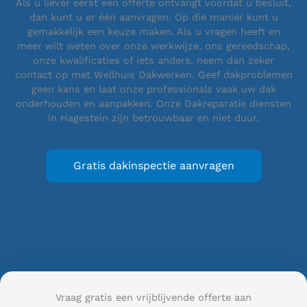
Als u liever eerst een offerte ontvangt voordat u besluit,
dan kunt u er één aanvragen. Op die manier kunt u
gemakkelijk een keuze maken. Als u vragen heeft en
meer wilt weten over onze werkwijze, ons gereedschap,
onze kwalificaties of iets anders, neem dan zeker
contact op met Wellhuis Dakwerken. Geef dakproblemen
geen kans en laat onze professionals vaak uw dak
onderhouden en aanpakken. Onze Dakreparatie diensten
in Hagestein zijn betrouwbaar en niet duur.
Gratis dakinspectie aanvragen
Vraag gratis een vrijblijvende offerte aan