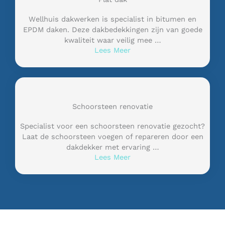
Wellhuis dakwerken is specialist in bitumen en
EPDM daken. Deze dakbedekkingen zijn van goede
kwaliteit waar veilig mee …
Lees Meer
Schoorsteen renovatie
Specialist voor een schoorsteen renovatie gezocht?
Laat de schoorsteen voegen of repareren door een
dakdekker met ervaring …
Lees Meer