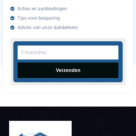
Acties en aanbiedingen
Tips voor besparing
Advies van onze dakdekkers
E-
mailadres
Verzenden