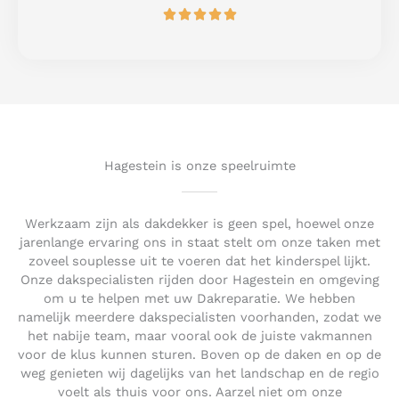
R





f
a
5
t
e
d
5
o
u
t
Hagestein is onze speelruimte
o
f
5
Werkzaam zijn als dakdekker is geen spel, hoewel onze
jarenlange ervaring ons in staat stelt om onze taken met
zoveel souplesse uit te voeren dat het kinderspel lijkt.
Onze dakspecialisten rijden door Hagestein en omgeving
om u te helpen met uw Dakreparatie. We hebben
namelijk meerdere dakspecialisten voorhanden, zodat we
het nabije team, maar vooral ook de juiste vakmannen
voor de klus kunnen sturen. Boven op de daken en op de
weg genieten wij dagelijks van het landschap en de regio
voelt als thuis voor ons. Aarzel niet om onze