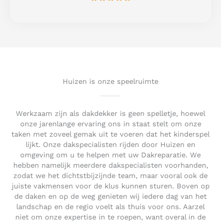
a
5
t
e
d
5
o
u
t
Huizen is onze speelruimte
o
f
5
Werkzaam zijn als dakdekker is geen spelletje, hoewel
onze jarenlange ervaring ons in staat stelt om onze
taken met zoveel gemak uit te voeren dat het kinderspel
lijkt. Onze dakspecialisten rijden door Huizen en
omgeving om u te helpen met uw Dakreparatie. We
hebben namelijk meerdere dakspecialisten voorhanden,
zodat we het dichtstbijzijnde team, maar vooral ook de
juiste vakmensen voor de klus kunnen sturen. Boven op
de daken en op de weg genieten wij iedere dag van het
landschap en de regio voelt als thuis voor ons. Aarzel
niet om onze expertise in te roepen, want overal in de