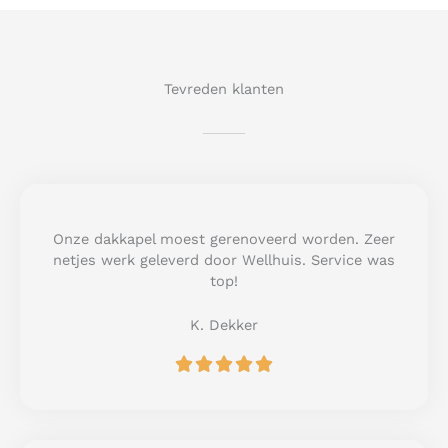
Tevreden klanten
Onze dakkapel moest gerenoveerd worden. Zeer
netjes werk geleverd door Wellhuis. Service was
top!
K. Dekker
R





a
t
e
d