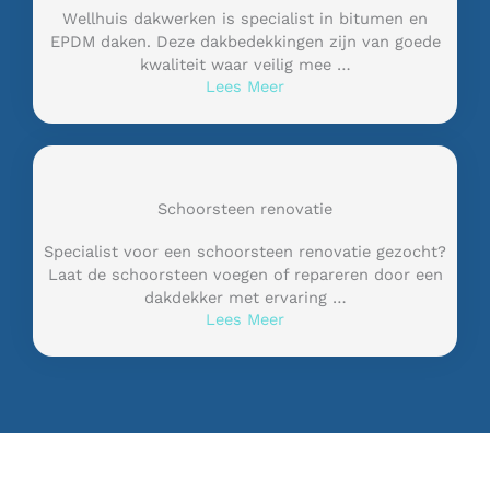
Wellhuis dakwerken is specialist in bitumen en
EPDM daken. Deze dakbedekkingen zijn van goede
kwaliteit waar veilig mee …
Lees Meer
Schoorsteen renovatie
Specialist voor een schoorsteen renovatie gezocht?
Laat de schoorsteen voegen of repareren door een
dakdekker met ervaring …
Lees Meer