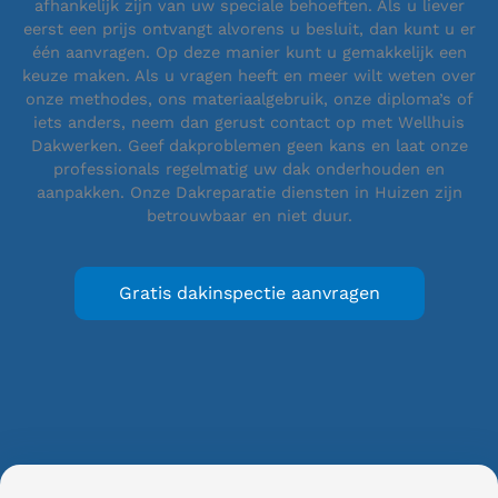
afhankelijk zijn van uw speciale behoeften. Als u liever
eerst een prijs ontvangt alvorens u besluit, dan kunt u er
één aanvragen. Op deze manier kunt u gemakkelijk een
keuze maken. Als u vragen heeft en meer wilt weten over
onze methodes, ons materiaalgebruik, onze diploma’s of
iets anders, neem dan gerust contact op met Wellhuis
Dakwerken. Geef dakproblemen geen kans en laat onze
professionals regelmatig uw dak onderhouden en
aanpakken. Onze Dakreparatie diensten in Huizen zijn
betrouwbaar en niet duur.
Gratis dakinspectie aanvragen