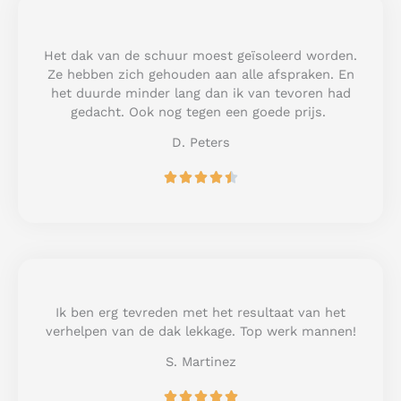
5
o
u
Het dak van de schuur moest geïsoleerd worden.
t
Ze hebben zich gehouden aan alle afspraken. En
o
het duurde minder lang dan ik van tevoren had
f
gedacht. Ook nog tegen een goede prijs.
5
D. Peters
R





a
t
e
d
4
.
5
Ik ben erg tevreden met het resultaat van het
o
verhelpen van de dak lekkage. Top werk mannen!
u
S. Martinez
t
o
R





f