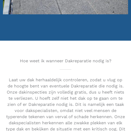
Hoe weet ik wanneer Dakreparatie nodig is?
Laat uw dak herhaaldelijk controleren, zodat u vlug op
de hoogte bent van eventuele Dakreparatie die nodig is.
Onze dakinspecties zijn volledig gratis, dus u heeft niets
te verliezen. U hoeft zelf niet het dak op te gaan om te
zien of er Dakreparatie nodig is. Dit is namelijk een taak
voor dakspecialisten, omdat niet veel mensen de
typerende tekenen van verval of schade herkennen. Onze
dakspecialisten herkennen alle zwakke plekken van elk
type dak en bekijken de situatie met een kritisch oog. Dit