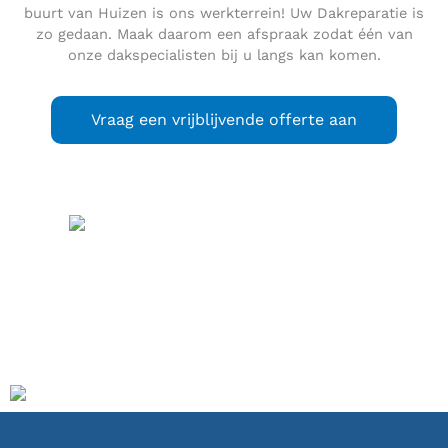
buurt van Huizen is ons werkterrein! Uw Dakreparatie is
zo gedaan. Maak daarom een afspraak zodat één van
onze dakspecialisten bij u langs kan komen.
Vraag een vrijblijvende offerte aan
Huizen
(
) is een
uitspraak
(info / uitleg)
plaats en gemeente in de Nederlandse provincie Noord-
Holland, in het Gooi. De totale gemeente telt 41.215
inwoners (31 januari 2023, bron: CBS) en heeft een
oppervlakte van 23,32 km² (waarvan 7,51 km² water). De
plaats heeft een relatief jonge bevolking.