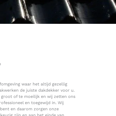
n
fomgeving waar het altijd gezellig
akwerken de juiste dakdekker voor u.
e groot of te moeilijk en wij zetten ons
rofessioneel en toegewijd in. Wij
n bent en daarom zorgen onze
keurig zijn en aan het einde van