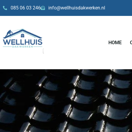
Skip
085 06 03 246
info@wellhuisdakwerken.nl
to
content
HOME