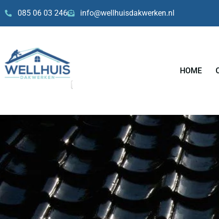
Skip
085 06 03 246
info@wellhuisdakwerken.nl
to
content
HOME