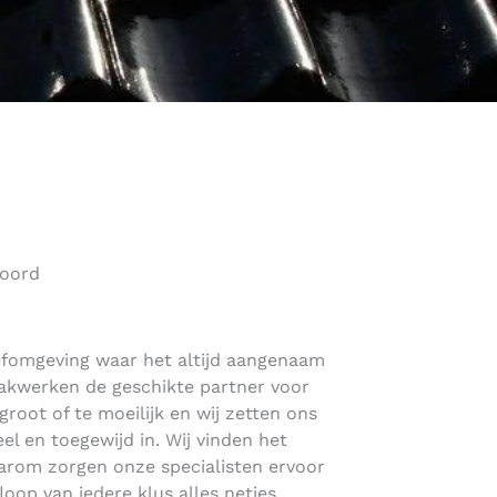
noord
eefomgeving waar het altijd aangenaam
akwerken de geschikte partner voor
 groot of te moeilijk en wij zetten ons
eel en toegewijd in. Wij vinden het
aarom zorgen onze specialisten ervoor
floop van iedere klus alles netjes