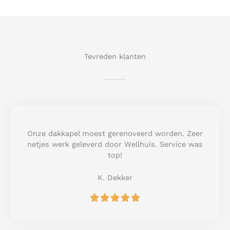
Tevreden klanten
Onze dakkapel moest gerenoveerd worden. Zeer
netjes werk geleverd door Wellhuis. Service was
top!
K. Dekker
R





a
t
e