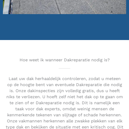
Hoe weet ik wanneer Dakreparatie nodig is?
Laat uw dak herhaaldelijk controleren, zodat u meteen
op de hoogte bent van eventuele Dakreparatie die nodig
is. Onze dakinspecties zijn volledig gratis, dus u heeft
niks te verliezen. U hoeft zelf niet het dak op te gaan om
te zien of er Dakreparatie nodig is. Dit is namelijk een
taak voor dak experts, omdat weinig mensen de
kenmerkende tekenen van slijtage of schade herkennen.
Onze vakmannen herkennen alle zwakke plekken van elk
type dak en bekijken de situatie met een kritisch oog. Dit