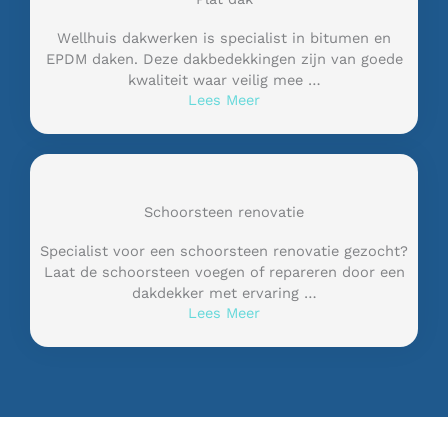
Wellhuis dakwerken is specialist in bitumen en
EPDM daken. Deze dakbedekkingen zijn van goede
kwaliteit waar veilig mee …
Lees Meer
Schoorsteen renovatie
Specialist voor een schoorsteen renovatie gezocht?
Laat de schoorsteen voegen of repareren door een
dakdekker met ervaring …
Lees Meer