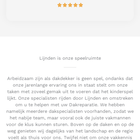
R





f
a
5
t
e
d
5
o
u
t
Lijnden is onze speelruimte
o
f
5
Arbeidzaam zijn als dakdekker is geen spel, ondanks dat
onze jarenlange ervaring ons in staat stelt om onze
taken met zoveel gemak uit te voeren dat het kinderspel
lijkt. Onze specialisten rijden door Lijnden en omstreken
om u te helpen met uw Dakreparatie. We hebben
namelijk meerdere dakspecialisten voorhanden, zodat we
het nabije team, maar vooral ook de juiste vakmannen
voor de klus kunnen sturen. Boven op de daken en op de
weg genieten wij dagelijks van het landschap en de regio
voelt als thuis voor ons. Twijfel niet om onze vakkennis