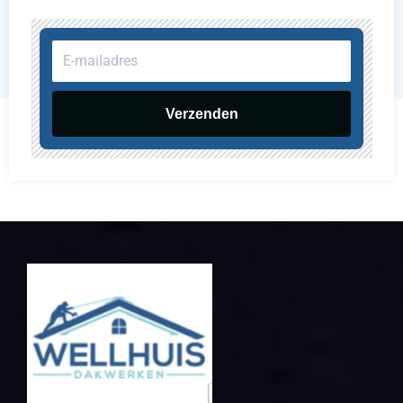
E-
mailadres
Verzenden