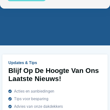
u
e
m
n
m
w
e
i
r
j
u
h
e
l
p
e
n
Updates & Tips
?
Blijf Op De Hoogte Van Ons
Laatste Nieuws!
Acties en aanbiedingen
Tips voor besparing
Advies van onze dakdekkers