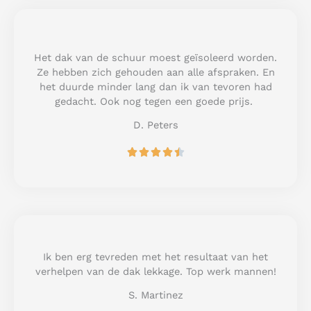
d
5
o
u
Het dak van de schuur moest geïsoleerd worden.
t
Ze hebben zich gehouden aan alle afspraken. En
o
het duurde minder lang dan ik van tevoren had
f
gedacht. Ook nog tegen een goede prijs.
5
D. Peters
R





a
t
e
d
4
.
5
Ik ben erg tevreden met het resultaat van het
o
verhelpen van de dak lekkage. Top werk mannen!
u
S. Martinez
t
o