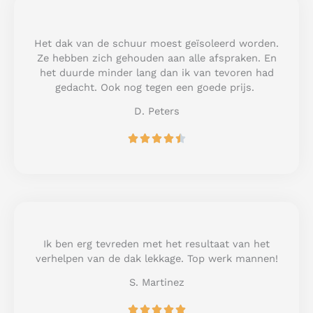
5
o
u
Het dak van de schuur moest geïsoleerd worden.
t
Ze hebben zich gehouden aan alle afspraken. En
o
het duurde minder lang dan ik van tevoren had
f
gedacht. Ook nog tegen een goede prijs.
5
D. Peters
R





a
t
e
d
4
.
5
Ik ben erg tevreden met het resultaat van het
o
verhelpen van de dak lekkage. Top werk mannen!
u
S. Martinez
t
o
R





f