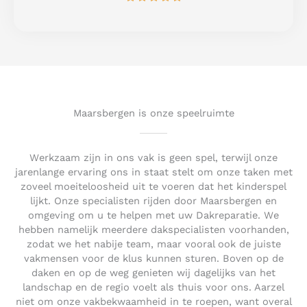
a
5
t
e
d
5
o
u
t
Maarsbergen is onze speelruimte
o
f
5
Werkzaam zijn in ons vak is geen spel, terwijl onze
jarenlange ervaring ons in staat stelt om onze taken met
zoveel moeiteloosheid uit te voeren dat het kinderspel
lijkt. Onze specialisten rijden door Maarsbergen en
omgeving om u te helpen met uw Dakreparatie. We
hebben namelijk meerdere dakspecialisten voorhanden,
zodat we het nabije team, maar vooral ook de juiste
vakmensen voor de klus kunnen sturen. Boven op de
daken en op de weg genieten wij dagelijks van het
landschap en de regio voelt als thuis voor ons. Aarzel
niet om onze vakbekwaamheid in te roepen, want overal