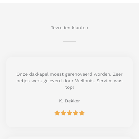
Tevreden klanten
Onze dakkapel moest gerenoveerd worden. Zeer
netjes werk geleverd door Wellhuis. Service was
top!
K. Dekker
R





a
t
e
d