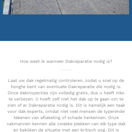
Hoe weet ik wanneer Dakreparatie nodig is?
Laat uw dak regelmatig controleren, zodat u snel op de
hoogte bent van eventuele Dakreparatie die nodig is.
Onze dakinspecties zijn volledig gratis, dus u heeft niks
te verliezen. U hoeft zelf niet het dak op te gaan om te
zien of er Dakreparatie nodig is. Dit is namelijk een taak
voor dak experts, omdat niet veel mensen de typerende
tekenen van aftakeling of schade herkennen. Onze
vakmannen kennen alle zwakke plekken van elk type dak
en bekijken de situatie met een kritisch oog. Dit is