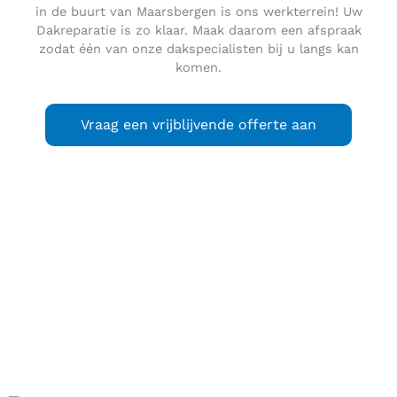
in de buurt van Maarsbergen is ons werkterrein! Uw
Dakreparatie is zo klaar. Maak daarom een afspraak
zodat één van onze dakspecialisten bij u langs kan
komen.
Vraag een vrijblijvende offerte aan
Maarsbergen
is een plaats in de Nederlandse provincie
Utrecht, gemeente Utrechtse Heuvelrug. Het ligt aan de
rijksweg A12 en de spoorlijn Utrecht-Arnhem. De naam
Maarsbergen is afkomstig van Meerseberch of Meersbargen
wat moerassig land bij de berg betekent. Maarsbergen ligt
in het grensgebied van de Utrechtse Heuvelrug en de
Gelderse Vallei. De Utrechtse Heuvelrug is tegenwoordig
een nationaal park.