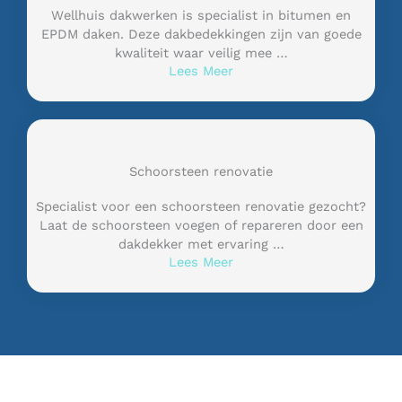
Wellhuis dakwerken is specialist in bitumen en
EPDM daken. Deze dakbedekkingen zijn van goede
kwaliteit waar veilig mee …
Lees Meer
Schoorsteen renovatie
Specialist voor een schoorsteen renovatie gezocht?
Laat de schoorsteen voegen of repareren door een
dakdekker met ervaring …
Lees Meer