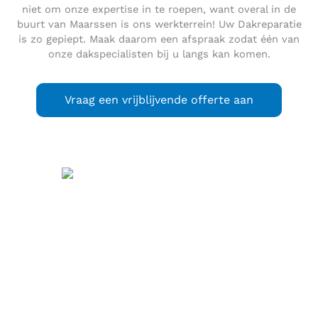
niet om onze expertise in te roepen, want overal in de
buurt van Maarssen is ons werkterrein! Uw Dakreparatie
is zo gepiept. Maak daarom een afspraak zodat één van
onze dakspecialisten bij u langs kan komen.
Vraag een vrijblijvende offerte aan
Maarssen
(
) is een
uitspraak
(info / uitleg)
plaats in de Nederlandse gemeente Stichtse Vecht, in de
provincie Utrecht. De locatie is ten noorden van de stad
Utrecht. Maarssen ligt behalve aan de rivier de Vecht ook
aan het Amsterdam-Rijnkanaal. Maarssen bestaat uit twee
delen, het oude gedeelte ten noorden van het kanaal, in de
volksmond vaak
Maarssen-dorp
genoemd en direct ten
westen hiervan, aan de andere zijde van het kanaal, een
relatief nieuw gedeelte aangeduid als Maarssenbroek, waar
zich ook het station bevindt. Maarssen telde op 1 januari