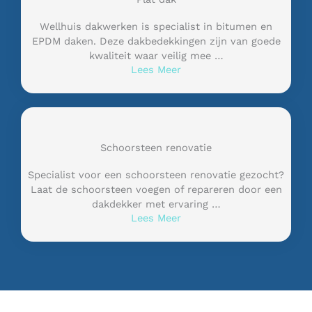
Wellhuis dakwerken is specialist in bitumen en
EPDM daken. Deze dakbedekkingen zijn van goede
kwaliteit waar veilig mee …
Lees Meer
Schoorsteen renovatie
Specialist voor een schoorsteen renovatie gezocht?
Laat de schoorsteen voegen of repareren door een
dakdekker met ervaring …
Lees Meer