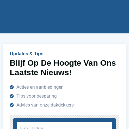
i
r
j
u
h
e
l
p
e
n
Updates & Tips
?
Blijf Op De Hoogte Van Ons
Laatste Nieuws!
Acties en aanbiedingen
Tips voor besparing
Advies van onze dakdekkers
E-