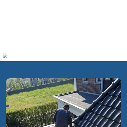
2022 circa 40.000 inwoners.
Een inwoner van Maarssen wordt een Maarssenaar
genoemd. Maarssen behoorde tot 1 januari 2011 tot een
gelijknamige gemeente waaronder ook Maarsseveen, Oud-
Maarsseveen, Molenpolder, Oud-Zuilen en Tienhoven vielen.
De fusie in 2011 met de gemeenten Breukelen en Loenen
leidde tot de nieuwe gemeente Stichtse Vecht.