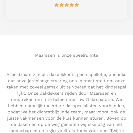
R





f
a
5
t
e
d
5
o
u
t
Maarssen is onze speelruimte
o
f
5
Arbeidzaam zijn als dakdekker is geen spelletje, ondanks
dat onze jarenlange ervaring ons in staat stelt om onze
taken met zoveel gemak uit te voeren dat het kinderspel
lijkt. Onze dakdekkers rijden door Maarssen en
omstreken om u te helpen met uw Dakreparatie. We
hebben namelijk meerdere dakspecialisten voorhanden,
zodat we het dichtstbijzijnde team, maar vooral ook de
juiste vakmensen voor de klus kunnen sturen. Boven op
de daken en op de weg genieten wij elke dag van het
landschap en de regio voelt als thuis voor ons. Twijfel