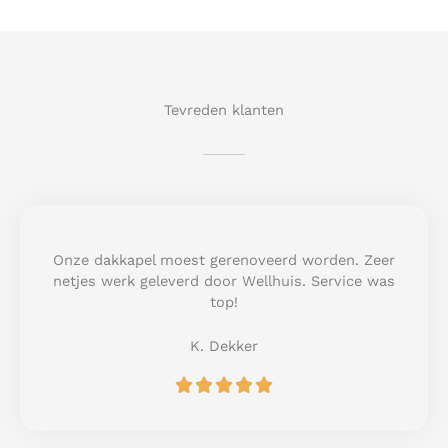
Tevreden klanten
Onze dakkapel moest gerenoveerd worden. Zeer
netjes werk geleverd door Wellhuis. Service was
top!
K. Dekker
R





a
t
e