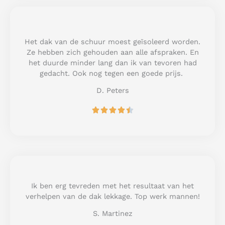
d
5
o
u
Het dak van de schuur moest geïsoleerd worden.
t
Ze hebben zich gehouden aan alle afspraken. En
o
het duurde minder lang dan ik van tevoren had
f
gedacht. Ook nog tegen een goede prijs.
5
D. Peters
R





a
t
e
d
4
.
5
Ik ben erg tevreden met het resultaat van het
o
verhelpen van de dak lekkage. Top werk mannen!
u
S. Martinez
t
o