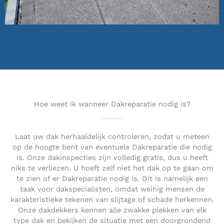
Hoe weet ik wanneer Dakreparatie nodig is?
Laat uw dak herhaaldelijk controleren, zodat u meteen
op de hoogte bent van eventuele Dakreparatie die nodig
is. Onze dakinspecties zijn volledig gratis, dus u heeft
niks te verliezen. U hoeft zelf niet het dak op te gaan om
te zien of er Dakreparatie nodig is. Dit is namelijk een
taak voor dakspecialisten, omdat weinig mensen de
karakteristieke tekenen van slijtage of schade herkennen.
Onze dakdekkers kennen alle zwakke plekken van elk
type dak en bekijken de situatie met een doorgrondend