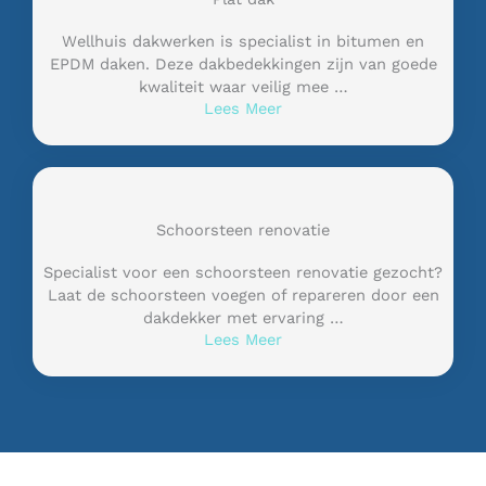
Wellhuis dakwerken is specialist in bitumen en
EPDM daken. Deze dakbedekkingen zijn van goede
kwaliteit waar veilig mee …
Lees Meer
Schoorsteen renovatie
Specialist voor een schoorsteen renovatie gezocht?
Laat de schoorsteen voegen of repareren door een
dakdekker met ervaring …
Lees Meer