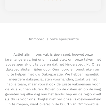
a
5
t
e
d
5
o
u
t
Ommoord is onze speelruimte
o
f
5
Actief zijn in ons vak is geen spel, hoewel onze
jarenlange ervaring ons in staat stelt om onze taken met
zoveel gemak uit te voeren dat het kinderspel lijkt. Onze
dakspecialisten rijden door Ommoord en omstreken om
u te helpen met uw Dakreparatie. We hebben namelijk
meerdere dakspecialisten voorhanden, zodat we het
nabije team, maar vooral ook de juiste vakmensen voor
de klus kunnen sturen. Boven op de daken en op de weg
genieten wij elke dag van het landschap en de regio voelt
als thuis voor ons. Twijfel niet om onze vakbekwaamheid
in te roepen, want overal in de buurt van Ommoord is