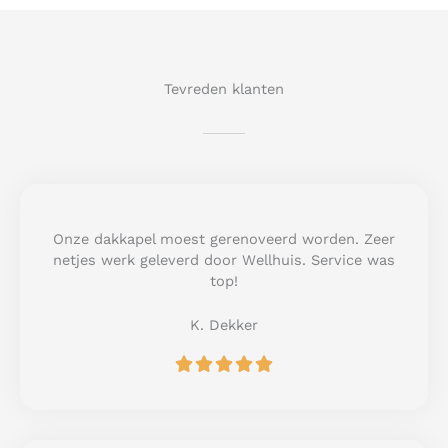
Tevreden klanten
Onze dakkapel moest gerenoveerd worden. Zeer
netjes werk geleverd door Wellhuis. Service was
top!
K. Dekker
R





a
t
e
d