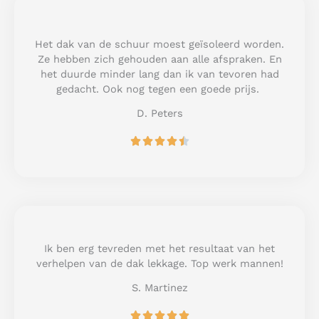
5
o
u
Het dak van de schuur moest geïsoleerd worden.
t
Ze hebben zich gehouden aan alle afspraken. En
o
het duurde minder lang dan ik van tevoren had
f
gedacht. Ook nog tegen een goede prijs.
5
D. Peters
R





a
t
e
d
4
.
5
Ik ben erg tevreden met het resultaat van het
o
verhelpen van de dak lekkage. Top werk mannen!
u
S. Martinez
t
o
R





f