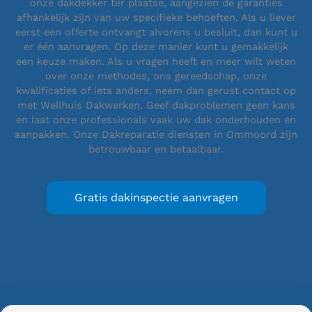
onze dakdekker ter plaatse, aangezien de garanties
afhankelijk zijn van uw specifieke behoeften. Als u liever
eerst een offerte ontvangt alvorens u besluit, dan kunt u
er één aanvragen. Op deze manier kunt u gemakkelijk
een keuze maken. Als u vragen heeft en meer wilt weten
over onze methodes, ons gereedschap, onze
kwalificaties of iets anders, neem dan gerust contact op
met Wellhuis Dakwerken. Geef dakproblemen geen kans
en laat onze professionals vaak uw dak onderhouden en
aanpakken. Onze Dakreparatie diensten in Ommoord zijn
betrouwbaar en betaalbaar.
Gratis dakinspectie aanvragen