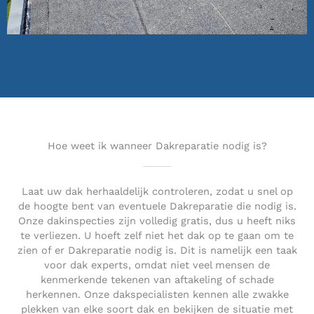
Hoe weet ik wanneer Dakreparatie nodig is?
Laat uw dak herhaaldelijk controleren, zodat u snel op
de hoogte bent van eventuele Dakreparatie die nodig is.
Onze dakinspecties zijn volledig gratis, dus u heeft niks
te verliezen. U hoeft zelf niet het dak op te gaan om te
zien of er Dakreparatie nodig is. Dit is namelijk een taak
voor dak experts, omdat niet veel mensen de
kenmerkende tekenen van aftakeling of schade
herkennen. Onze dakspecialisten kennen alle zwakke
plekken van elke soort dak en bekijken de situatie met