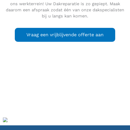
ons werkterrein! Uw Dakreparatie is zo gepiept. Maak
daarom een afspraak zodat één van onze dakspecialisten
bij u langs kan komen.
Vraag een vrijblijvende offerte aan
Ommoord
is een wijk in het noordwesten van het
Rotterdamse stadsdeel Prins Alexander. Ommoord wordt
omsloten door de autosnelweg A20 in het zuiden, de rivier
de Rotte in het noorden, de wijk Zevenkamp in het oosten
en het Terbregseveld in het westen. Qua oppervlakte en
inwonersaantal behoort Ommoord tot een van de grootste
wijken van Rotterdam.