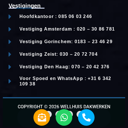
Vestigingen
Hoofdkantoor : 085 06 03 246
Vestiging Amsterdam : 020 – 30 86 781
Vestiging Gorinchem: 0183 – 23 46 29
Vestiging Zeist: 030 – 20 72 704
Vestiging Den Haag: 070 – 20 42 376
Voor Spoed en WhatsApp : +31 6 342
109 38
COPYRIGHT © 2026 WELLHUIS DAKWERKEN
E
W
P
n
h
h
G
F
L
W
o
a
i
h
o
c
n
a