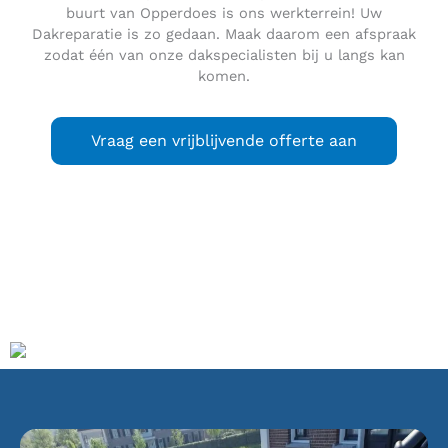
buurt van Opperdoes is ons werkterrein! Uw
Dakreparatie is zo gedaan. Maak daarom een afspraak
zodat één van onze dakspecialisten bij u langs kan
komen.
Vraag een vrijblijvende offerte aan
Opperdoes
is een dorp in de gemeente Medemblik in de
Nederlandse provincie Noord-Holland. Het dorp ligt vlak bij
de stad Medemblik.