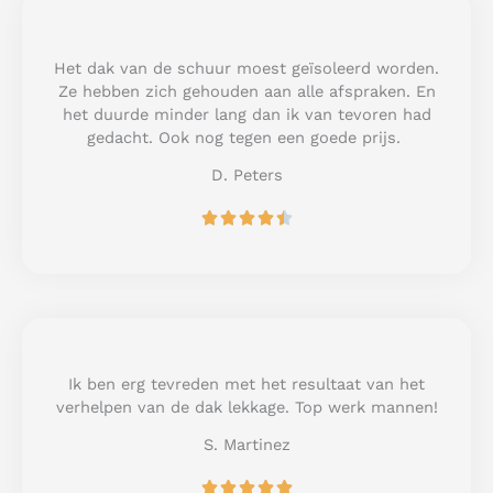
5
o
u
Het dak van de schuur moest geïsoleerd worden.
t
Ze hebben zich gehouden aan alle afspraken. En
o
het duurde minder lang dan ik van tevoren had
f
gedacht. Ook nog tegen een goede prijs.
5
D. Peters
R





a
t
e
d
4
.
5
Ik ben erg tevreden met het resultaat van het
o
verhelpen van de dak lekkage. Top werk mannen!
u
S. Martinez
t
o
R





f