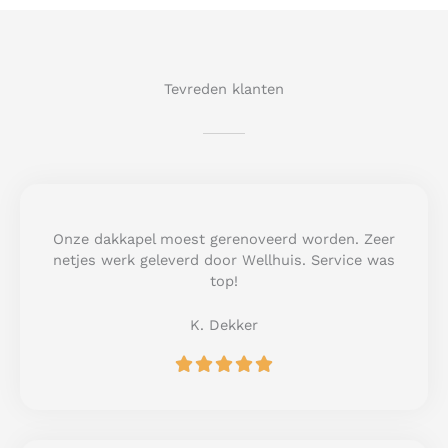
Tevreden klanten
Onze dakkapel moest gerenoveerd worden. Zeer
netjes werk geleverd door Wellhuis. Service was
top!
K. Dekker
R





a
t
e
d