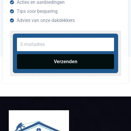
Acties en aanbiedingen
Tips voor besparing
Advies van onze dakdekkers
E-
mailadres
Verzenden