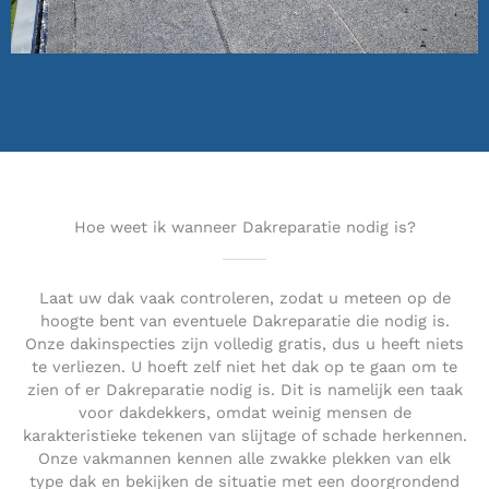
Hoe weet ik wanneer Dakreparatie nodig is?
Laat uw dak vaak controleren, zodat u meteen op de
hoogte bent van eventuele Dakreparatie die nodig is.
Onze dakinspecties zijn volledig gratis, dus u heeft niets
te verliezen. U hoeft zelf niet het dak op te gaan om te
zien of er Dakreparatie nodig is. Dit is namelijk een taak
voor dakdekkers, omdat weinig mensen de
karakteristieke tekenen van slijtage of schade herkennen.
Onze vakmannen kennen alle zwakke plekken van elk
type dak en bekijken de situatie met een doorgrondend