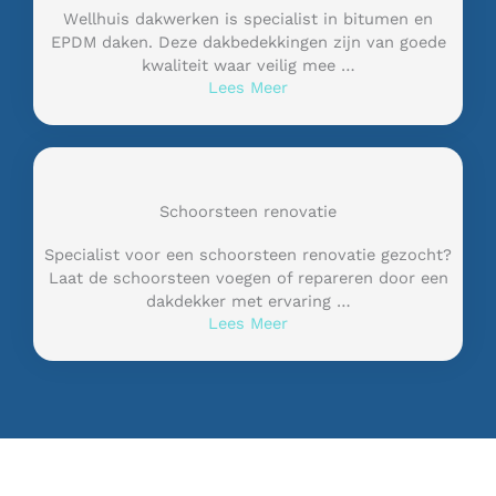
Wellhuis dakwerken is specialist in bitumen en
EPDM daken. Deze dakbedekkingen zijn van goede
kwaliteit waar veilig mee …
Lees Meer
Schoorsteen renovatie
Specialist voor een schoorsteen renovatie gezocht?
Laat de schoorsteen voegen of repareren door een
dakdekker met ervaring …
Lees Meer