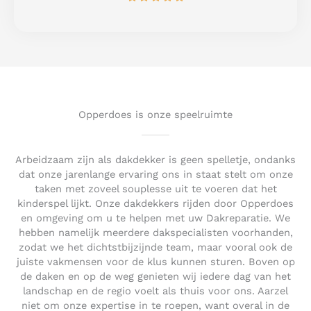
a
5
t
e
d
5
o
u
t
Opperdoes is onze speelruimte
o
f
5
Arbeidzaam zijn als dakdekker is geen spelletje, ondanks
dat onze jarenlange ervaring ons in staat stelt om onze
taken met zoveel souplesse uit te voeren dat het
kinderspel lijkt. Onze dakdekkers rijden door Opperdoes
en omgeving om u te helpen met uw Dakreparatie. We
hebben namelijk meerdere dakspecialisten voorhanden,
zodat we het dichtstbijzijnde team, maar vooral ook de
juiste vakmensen voor de klus kunnen sturen. Boven op
de daken en op de weg genieten wij iedere dag van het
landschap en de regio voelt als thuis voor ons. Aarzel
niet om onze expertise in te roepen, want overal in de