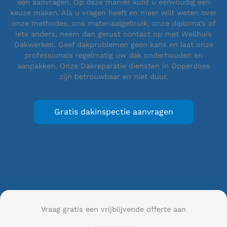
één aanvragen. Op deze manier kunt u eenvoudig een
keuze maken. Als u vragen heeft en meer wilt weten over
onze methodes, ons materiaalgebruik, onze diploma’s of
iets anders, neem dan gerust contact op met Wellhuis
Dakwerken. Geef dakproblemen geen kans en laat onze
professionals regelmatig uw dak onderhouden en
aanpakken. Onze Dakreparatie diensten in Opperdoes
zijn betrouwbaar en niet duur.
Gratis dakinspectie aanvragen
Vraag gratis een vrijblijvende offerte aan