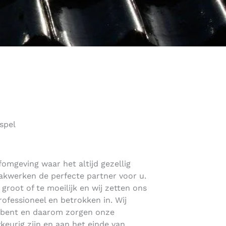
spel
fomgeving waar het altijd gezellig
akwerken de perfecte partner voor u.
e groot of te moeilijk en wij zetten ons
rofessioneel en betrokken in. Wij
n bent en daarom zorgen onze
keurig zijn en aan het einde van