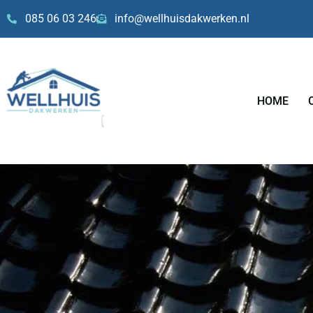
Skip
085 06 03 246
info@wellhuisdakwerken.nl
to
content
HOME