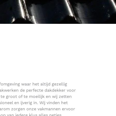
fomgeving waar het altijd gezellig
Dakwerken de perfecte dakdekker voor
 te groot of te moeilijk en wij zetten
ioneel en ijverig in. Wij vinden het
daarom zorgen onze vakmannen ervoor
loop van iedere klus alles netjes