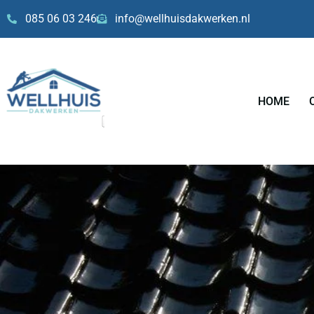
Skip
085 06 03 246
info@wellhuisdakwerken.nl
to
content
HOME