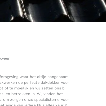
nxveen
efomgeving waar het altijd aangenaam
Dakwerken de perfecte dakdekker voor
oot of te moeilijk en wij zetten ons bij
eel en betrokken in. Wij vinden het
aarom zorgen onze specialisten ervoor
het einde van iedere klus alles keurig