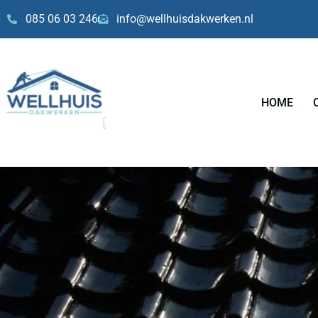
Skip
085 06 03 246
info@wellhuisdakwerken.nl
to
content
HOME