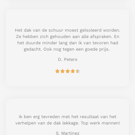
e
d
5
o
u
Het dak van de schuur moest geïsoleerd worden.
t
Ze hebben zich gehouden aan alle afspraken. En
o
het duurde minder lang dan ik van tevoren had
f
gedacht. Ook nog tegen een goede prijs.
5
D. Peters
R





a
t
e
d
4
.
5
Ik ben erg tevreden met het resultaat van het
o
verhelpen van de dak lekkage. Top werk mannen!
u
S. Martinez
t