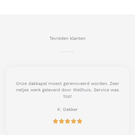
Tevreden klanten
Onze dakkapel moest gerenoveerd worden. Zeer
netjes werk geleverd door Wellhuis. Service was
top!
K. Dekker
R





a
t