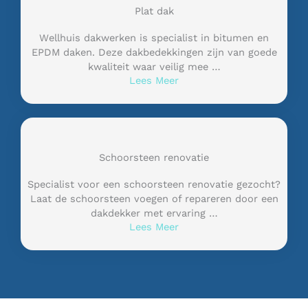
Plat dak
Wellhuis dakwerken is specialist in bitumen en
EPDM daken. Deze dakbedekkingen zijn van goede
kwaliteit waar veilig mee …
Lees Meer
Schoorsteen renovatie
Specialist voor een schoorsteen renovatie gezocht?
Laat de schoorsteen voegen of repareren door een
dakdekker met ervaring …
Lees Meer