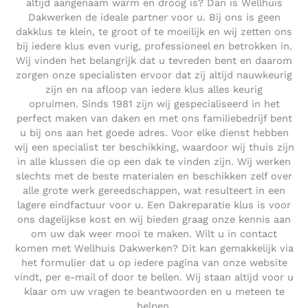
altijd aangenaam warm en droog is? Dan is Wellhuis
Dakwerken de ideale partner voor u. Bij ons is geen
dakklus te klein, te groot of te moeilijk en wij zetten ons
bij iedere klus even vurig, professioneel en betrokken in.
Wij vinden het belangrijk dat u tevreden bent en daarom
zorgen onze specialisten ervoor dat zij altijd nauwkeurig
zijn en na afloop van iedere klus alles keurig
opruimen. Sinds 1981 zijn wij gespecialiseerd in het
perfect maken van daken en met ons familiebedrijf bent
u bij ons aan het goede adres. Voor elke dienst hebben
wij een specialist ter beschikking, waardoor wij thuis zijn
in alle klussen die op een dak te vinden zijn. Wij werken
slechts met de beste materialen en beschikken zelf over
alle grote werk gereedschappen, wat resulteert in een
lagere eindfactuur voor u. Een Dakreparatie klus is voor
ons dagelijkse kost en wij bieden graag onze kennis aan
om uw dak weer mooi te maken. Wilt u in contact
komen met Wellhuis Dakwerken? Dit kan gemakkelijk via
het formulier dat u op iedere pagina van onze website
vindt, per e-mail of door te bellen. Wij staan altijd voor u
klaar om uw vragen te beantwoorden en u meteen te
helpen.