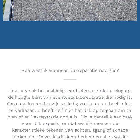
Hoe weet ik wanneer Dakreparatie nodig is?
Laat uw dak herhaaldelijk controleren, zodat u vlug op
de hoogte bent van eventuele Dakreparatie die nodig is.
Onze dakinspecties zijn volledig gratis, dus u heeft niets
te verliezen. U hoeft zelf niet het dak op te gaan om te
zien of er Dakreparatie nodig is. Dit is namelijk een taak
voor dak experts, omdat weinig mensen de
karakteristieke tekenen van achteruitgang of schade
herkennen. Onze dakdekkers herkennen alle zwakke