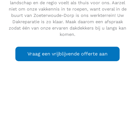
landschap en de regio voelt als thuis voor ons. Aarzel
niet om onze vakkennis in te roepen, want overal in de
buurt van Zoeterwoude-Dorp is ons werkterrein! Uw
Dakreparatie is zo klaar. Maak daarom een afspraak
zodat één van onze ervaren dakdekkers bij u langs kan
komen.
Vraag een vrijblijvende offerte aan
Zoeterwoude-Dorp
is een kern in de gemeente
Zoeterwoude. Er wonen ongeveer 4300 inwoners op 119 ha.
Zoeterwoude-Dorp is onderverdeeld in de wijken:
De buurtschap Zuidbuurt ligt op loopafstand aan de
zuidkant van het dorp.
Aan de zuidzijde van Zoeterwoude-Dorp ligt de woon- en
werkgemeenschap Swetterhage (onderdeel van Gemiva), een
instelling voor circa 300 mensen met een verstandelijke