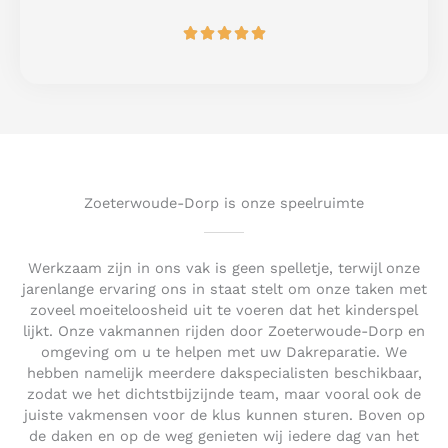
o
R





f
a
5
t
e
d
5
o
u
t
Zoeterwoude-Dorp is onze speelruimte
o
f
5
Werkzaam zijn in ons vak is geen spelletje, terwijl onze
jarenlange ervaring ons in staat stelt om onze taken met
zoveel moeiteloosheid uit te voeren dat het kinderspel
lijkt. Onze vakmannen rijden door Zoeterwoude-Dorp en
omgeving om u te helpen met uw Dakreparatie. We
hebben namelijk meerdere dakspecialisten beschikbaar,
zodat we het dichtstbijzijnde team, maar vooral ook de
juiste vakmensen voor de klus kunnen sturen. Boven op
de daken en op de weg genieten wij iedere dag van het