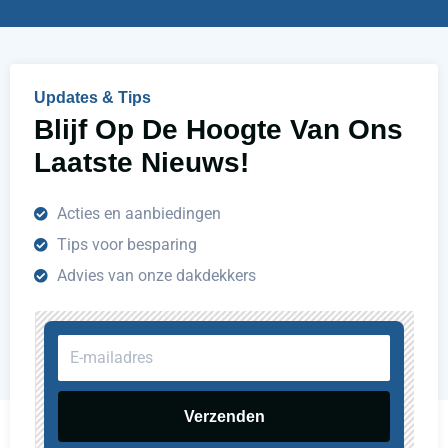
e
l
p
e
n
Updates & Tips
?
Blijf Op De Hoogte Van Ons
Laatste Nieuws!
Acties en aanbiedingen
Tips voor besparing
Advies van onze dakdekkers
E-
mailadres
Verzenden