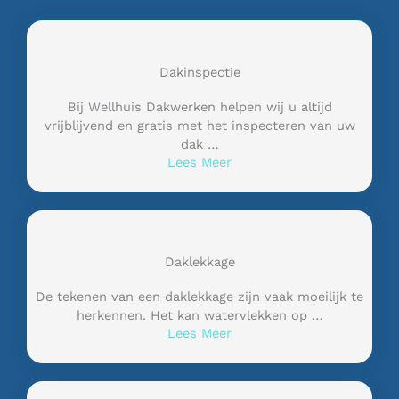
Dakinspectie
Bij Wellhuis Dakwerken helpen wij u altijd
vrijblijvend en gratis met het inspecteren van uw
dak …
Lees Meer
Daklekkage
De tekenen van een daklekkage zijn vaak moeilijk te
herkennen. Het kan watervlekken op …
Lees Meer