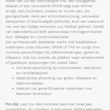
Water dat via een beschadigde nok, een losliggende
dakpan of een verouderde EPDM-laag naar binnen
dringt, tast houtwerk, isolatie en muren aan. De
gevolgschade, denk aan schimmelvorming, verzwakte
dakspanten of beschadigde plafonds, kost een veelvoud
van wat een tijdige renovatie zou hebben gekost. Uitstel
van dakonderhoud leidt aantoonbaar tot hogere kosten
door lekkages en constructieschade.
Een professionele dakdekker werkt met kwalitatieve
materialen zoals bitumen, EPDM of TPO en zorgt voor
correcte aansluitingen bij dakdoorbrekingen, goten en
kilkepers. Dat zijn precies de plekken waar amateurwerk
of goedkope oplossingen het snelst falen.
Correcte aansluiting bij schoorstenen, dakramen
en ventilatiepijpen
Waterdichte afwerking van goten, kilkepers en
dakoverstekken
Gebruik van gecertificeerde materialen met
bewezen levensduur
Pro-tip:
Laat uw dak minstens eens per twee jaar
inspecteren, bij voorkeur in het najaar. Kleine gebreken