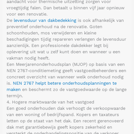
aandacht voor thermische uitzetting zorgen voor
vroegtijdig falen. Dan betaalt u binnen vijf jaar opnieuw
voor een renovatie.
De
levensduur van dakbedekking
is ook afhankelijk van
preventief onderhoud na de renovatie. Goten
schoonhouden, mos verwijderen en kleine
beschadigingen tijdig repareren verlengen de levensduur
aanzienlijk. Een professionele dakdekker legt bij
oplevering uit wat u zelf kunt doen en wanneer u een
vakman nodig heeft.
Een Meerjarenonderhoudsplan (MJOP) op basis van een
NEN 2767-conditiemeting geeft vastgoedbeheerders een
concreet overzicht van wanneer welk onderhoud nodig
is.
NEN 2767 helpt betere onderhoudsplanningen te
maken
en beschermt zo de vastgoedwaarde op de lange
termijn.
4. Hogere marktwaarde van het vastgoed
Een goed onderhouden dak verhoogt de verkoopwaarde
van een woning of bedrijfspand. Kopers en taxateurs
letten op de staat van het dak. Een recent gerenoveerd
dak met garantiebewijs geeft kopers zekerheid en
versterkt de onderhandelingspositie van de verkoper.