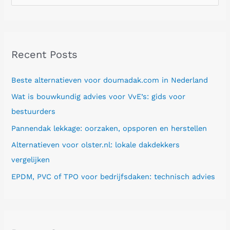
e
a
r
Recent Posts
c
h
Beste alternatieven voor doumadak.com in Nederland
f
Wat is bouwkundig advies voor VvE’s: gids voor
o
bestuurders
r
Pannendak lekkage: oorzaken, opsporen en herstellen
:
Alternatieven voor olster.nl: lokale dakdekkers
vergelijken
EPDM, PVC of TPO voor bedrijfsdaken: technisch advies