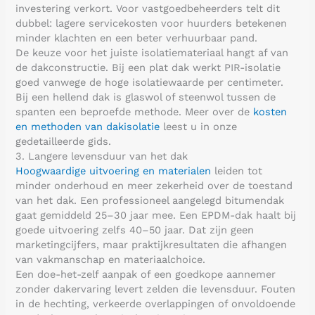
investering verkort. Voor vastgoedbeheerders telt dit
dubbel: lagere servicekosten voor huurders betekenen
minder klachten en een beter verhuurbaar pand.
De keuze voor het juiste isolatiemateriaal hangt af van
de dakconstructie. Bij een plat dak werkt PIR-isolatie
goed vanwege de hoge isolatiewaarde per centimeter.
Bij een hellend dak is glaswol of steenwol tussen de
spanten een beproefde methode. Meer over de
kosten
en methoden van dakisolatie
leest u in onze
gedetailleerde gids.
3. Langere levensduur van het dak
Hoogwaardige uitvoering en materialen
leiden tot
minder onderhoud en meer zekerheid over de toestand
van het dak. Een professioneel aangelegd bitumendak
gaat gemiddeld 25–30 jaar mee. Een EPDM-dak haalt bij
goede uitvoering zelfs 40–50 jaar. Dat zijn geen
marketingcijfers, maar praktijkresultaten die afhangen
van vakmanschap en materiaalchoice.
Een doe-het-zelf aanpak of een goedkope aannemer
zonder dakervaring levert zelden die levensduur. Fouten
in de hechting, verkeerde overlappingen of onvoldoende