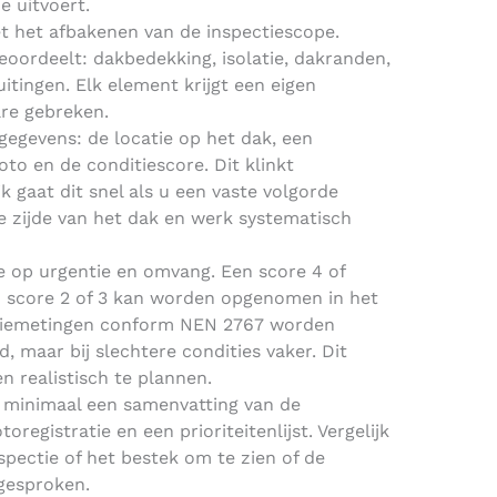
e uitvoert.
t het afbakenen van de inspectiescope.
oordeelt: dakbedekking, isolatie, dakranden,
tingen. Elk element krijgt een eigen
are gebreken.
egevens: de locatie op het dak, een
oto en de conditiescore. Dit klinkt
jk gaat dit snel als u een vaste volgorde
e zijde van het dak en werk systematisch
ie op urgentie en omvang. Een score 4 of
n score 2 of 3 kan worden opgenomen in het
tiemetingen conform NEN 2767 worden
 maar bij slechtere condities vaker. Dit
 realistisch te plannen.
t minimaal een samenvatting van de
registratie en een prioriteitenlijst. Vergelijk
nspectie of het bestek om te zien of de
gesproken.