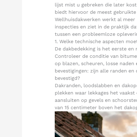
lijst mist u gebreken die later k
biedt hiervoor de meest gebruikt
Wellhuisdakwerken werkt al meer d
inspecties en ziet in de praktijk 
tussen een probleemloze oplever
1. Welke technische aspecten moet 
De dakbedekking is het eerste en 
Controleer de conditie van bitum
op blazen, scheuren, losse naden 
bevestigingen: zijn alle randen en
bevestigd?
Dakranden, loodslabben en dakops
plekken waar lekkages het vaakst 
aansluiten op gevels en schoorst
van 15 centimeter boven het dakop