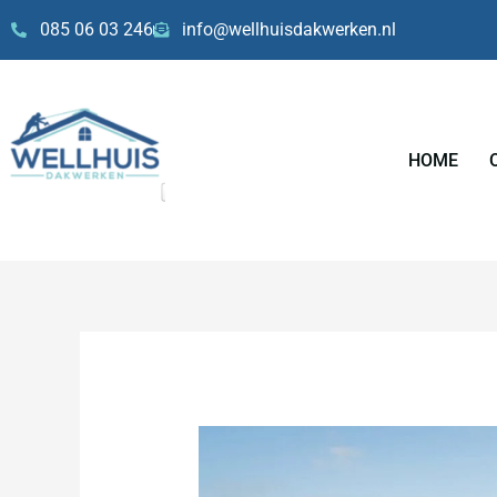
Skip
085 06 03 246
info@wellhuisdakwerken.nl
to
content
HOME