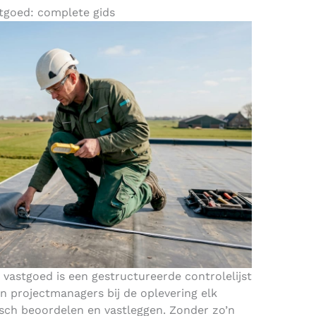
tgoed: complete gids
 vastgoed is een gestructureerde controlelijst
 projectmanagers bij de oplevering elk
isch beoordelen en vastleggen. Zonder zo’n