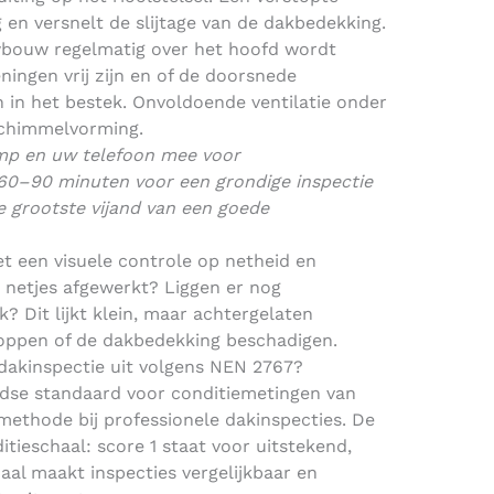
en versnelt de slijtage van de dakbedekking.
euwbouw regelmatig over het hoofd wordt
ningen vrij zijn en of de doorsnede
in het bestek. Onvoldoende ventilatie onder
schimmelvorming.
mp en uw telefoon mee voor
60–90 minuten voor een grondige inspectie
e grootste vijand van een goede
et een visuele controle op netheid en
n netjes afgewerkt? Liggen er nog
? Dit lijkt klein, maar achtergelaten
oppen of de dakbedekking beschadigen.
 dakinspectie uit volgens NEN 2767?
dse standaard voor conditiemetingen van
ethode bij professionele dakinspecties. De
ieschaal: score 1 staat voor uitstekend,
aal maakt inspecties vergelijkbaar en