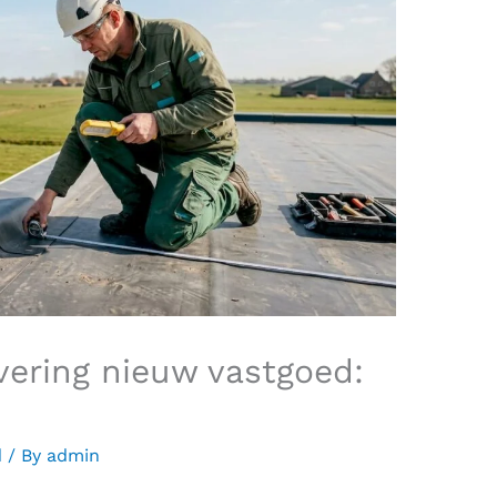
vering nieuw vastgoed:
d
/ By
admin