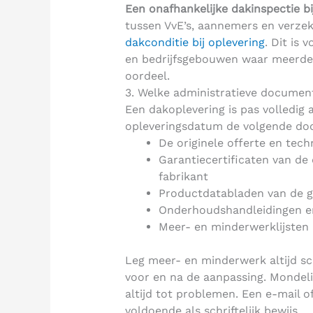
Een onafhankelijke dakinspectie b
tussen VvE’s, aannemers en verzek
dakconditie bij oplevering
. Dit is
en bedrijfsgebouwen waar meerdere
oordeel.
3. Welke administratieve document
Een dakoplevering is pas volledig 
opleveringsdatum de volgende d
De originele offerte en tec
Garantiecertificaten van de
fabrikant
Productdatabladen van de ge
Onderhoudshandleidingen en
Meer- en minderwerklijsten 
Leg meer- en minderwerk altijd schri
voor en na de aanpassing. Mondelin
altijd tot problemen. Een e-mail of
voldoende als schriftelijk bewijs.