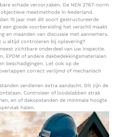
ostbare schade veroorzaken. De NEN 2767-norm
e objectieve meetmethode in Nederland.
an 15 jaar met dit soort gestructureerde
dat een goede voorbereiding het verschil maakt
ing en maanden van discussie met aannemers.
u altijd controleren bij oplevering?
meest zichtbare onderdeel van uw inspectie.
en, EPDM of andere dakbedekkingsmaterialen
en beschadigingen. Let ook op de
 overlappen correct verlijmd of mechanisch
tanden verdienen extra aandacht. Dit zijn de
ontstaan. Controleer of loodslabben strak
enen, en of dakopstanden de minimale hoogte
pervlak halen.