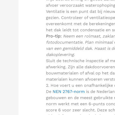
afvoer veroorzaakt waterophoping 
Ventilatie is een punt dat bij ni
gezien. Controleer of ventilatieope
overeenkomt met de berekeningen 
het dak leidt tot condensatie en 
Pro-tip:
Neem een rolmaat, zakla
fotodocumentatie. Plan minimaal 
van een gemiddeld dak. Haast is d
dakoplevering.
Sluit de technische inspectie af m
afwerking. Zijn alle dakdoorvoere
bouwmaterialen of afval op het dak
materialen kunnen afvoeren verst
2. Hoe voert u een onafhankelijke
De
NEN 2767-norm
is de Nederlan
gebouwen en de meest gebruikte m
norm werkt met een 6-punts condit
score 6 voor zeer slecht. Deze sch