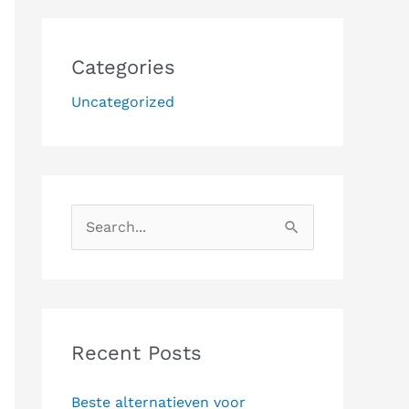
Categories
Uncategorized
S
e
a
r
c
Recent Posts
h
Beste alternatieven voor
f