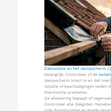
Dakisolatie en het dampscherm
zi
belangrijk. Controleer of de
isolat
dampscherm intact is en dat overl
isolatie of beschadigingen leiden 
thermische prestaties.
De afwatering bepaalt of regenwat
Controleer alle dakgoten, hemelwa
vrije doorstroming en goede aanslu