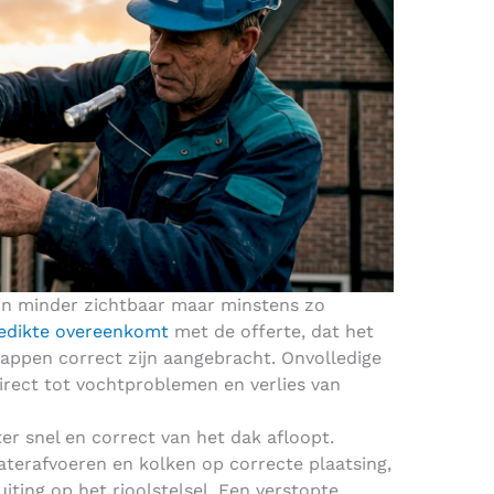
jn minder zichtbaar maar minstens zo
iedikte overeenkomt
met de offerte, dat het
appen correct zijn aangebracht. Onvolledige
direct tot vochtproblemen en verlies van
er snel en correct van het dak afloopt.
terafvoeren en kolken op correcte plaatsing,
iting op het rioolstelsel. Een verstopte