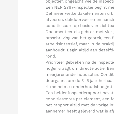
objectief, ongeacht wie de inspecti
Een NEN 2767-inspectie begint me
Definieer welke dakelementen u be
afvoeren, dakdoorvoeren en aanslui
conditiescore op basis van zichtb
Documenteer elk gebrek met vier g
omschrijving van het gebrek, een f
arbeidsintensief, maar in de prakti
aanhoudt. Begin altijd aan dezelfd
rond.
Prioriteer gebreken na de inspect
hoger vraagt om directe actie. Ee
meerjarenonderhoudsplan. Condi
doorgaans om de 3–5 jaar herhaald,
ritme helpt u onderhoudsbudgetten
Een helder inspectierapport beva
conditiescores per element, een foto
het rapport altijd met de vorige i
aannemer heeft geleverd wat is af