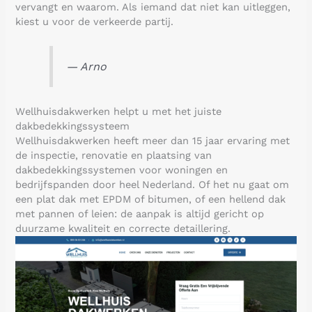
vervangt en waarom. Als iemand dat niet kan uitleggen,
kiest u voor de verkeerde partij.
— Arno
Wellhuisdakwerken helpt u met het juiste
dakbedekkingssysteem
Wellhuisdakwerken heeft meer dan 15 jaar ervaring met
de inspectie, renovatie en plaatsing van
dakbedekkingssystemen voor woningen en
bedrijfspanden door heel Nederland. Of het nu gaat om
een plat dak met EPDM of bitumen, of een hellend dak
met pannen of leien: de aanpak is altijd gericht op
duurzame kwaliteit en correcte detaillering.