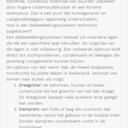
esthetiek. Goedkoop materiaal kan duurder uitpakken
door hogere onderhoudskosten en een kortere
levensduur. Dat is een punt dat huiseigenaren en
vastgoedbeleggers regelmatig onderschatten.
Hoe is een dakbedekkingssysteem technisch
opgebouwd?
Een dakbedekkingssysteem bestaat uit meerdere lagen
die elk een specifieke taak vervullen. De volgorde van
die lagen is niet willekeurig. Een verkeerde opbouw leidt
direct tot vochtproblemen, condensatie en lekkages die
jarenlang onopgemerkt kunnen blijven.
De opbouw van een warm dak, de meest toegepaste
constructie bij platte daken in Nederland, verloopt van
binnen naar buiten als volgt:
Draagvloer:
de betonnen, houten of stalen
constructie die het gewicht van het dak draagt.
De draagvloer bepaalt welk systeem erop gelegd
kan worden.
Damprem:
een folie of laag die voorkomt dat
waterdamp vanuit het gebouw in de isolatie trekt.
Zonder damprem condenseert vocht in de
isolatielaag.