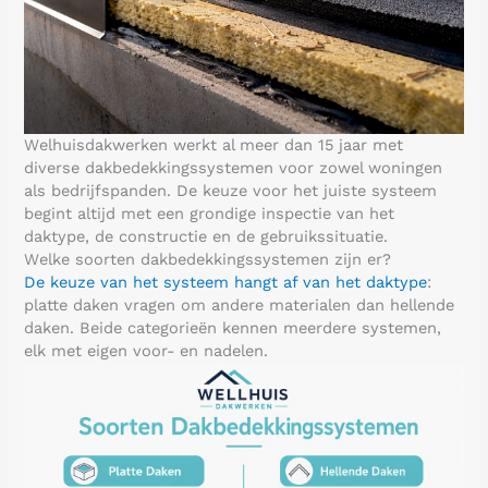
Welhuisdakwerken werkt al meer dan 15 jaar met
diverse dakbedekkingssystemen voor zowel woningen
als bedrijfspanden. De keuze voor het juiste systeem
begint altijd met een grondige inspectie van het
daktype, de constructie en de gebruikssituatie.
Welke soorten dakbedekkingssystemen zijn er?
De keuze van het systeem hangt af van het daktype
:
platte daken vragen om andere materialen dan hellende
daken. Beide categorieën kennen meerdere systemen,
elk met eigen voor- en nadelen.