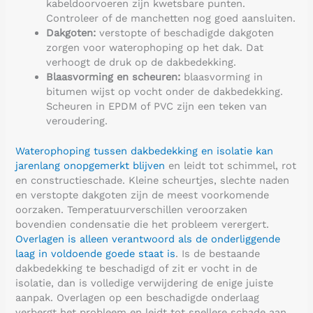
kabeldoorvoeren zijn kwetsbare punten.
Controleer of de manchetten nog goed aansluiten.
Dakgoten:
verstopte of beschadigde dakgoten
zorgen voor waterophoping op het dak. Dat
verhoogt de druk op de dakbedekking.
Blaasvorming en scheuren:
blaasvorming in
bitumen wijst op vocht onder de dakbedekking.
Scheuren in EPDM of PVC zijn een teken van
veroudering.
Waterophoping tussen dakbedekking en isolatie kan
jarenlang onopgemerkt blijven
en leidt tot schimmel, rot
en constructieschade. Kleine scheurtjes, slechte naden
en verstopte dakgoten zijn de meest voorkomende
oorzaken. Temperatuurverschillen veroorzaken
bovendien condensatie die het probleem verergert.
Overlagen is alleen verantwoord als de onderliggende
laag in voldoende goede staat is
. Is de bestaande
dakbedekking te beschadigd of zit er vocht in de
isolatie, dan is volledige verwijdering de enige juiste
aanpak. Overlagen op een beschadigde onderlaag
verbergt het probleem en leidt tot snellere schade aan