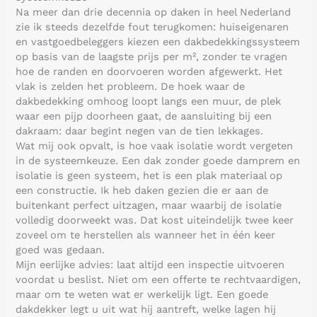
Na meer dan drie decennia op daken in heel Nederland
zie ik steeds dezelfde fout terugkomen: huiseigenaren
en vastgoedbeleggers kiezen een dakbedekkingssysteem
op basis van de laagste prijs per m², zonder te vragen
hoe de randen en doorvoeren worden afgewerkt. Het
vlak is zelden het probleem. De hoek waar de
dakbedekking omhoog loopt langs een muur, de plek
waar een pijp doorheen gaat, de aansluiting bij een
dakraam: daar begint negen van de tien lekkages.
Wat mij ook opvalt, is hoe vaak isolatie wordt vergeten
in de systeemkeuze. Een dak zonder goede damprem en
isolatie is geen systeem, het is een plak materiaal op
een constructie. Ik heb daken gezien die er aan de
buitenkant perfect uitzagen, maar waarbij de isolatie
volledig doorweekt was. Dat kost uiteindelijk twee keer
zoveel om te herstellen als wanneer het in één keer
goed was gedaan.
Mijn eerlijke advies: laat altijd een inspectie uitvoeren
voordat u beslist. Niet om een offerte te rechtvaardigen,
maar om te weten wat er werkelijk ligt. Een goede
dakdekker legt u uit wat hij aantreft, welke lagen hij