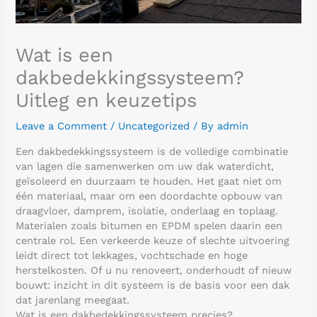
Wat is een
dakbedekkingssysteem?
Uitleg en keuzetips
Leave a Comment
/
Uncategorized
/ By
admin
Een dakbedekkingssysteem is de volledige combinatie
van lagen die samenwerken om uw dak waterdicht,
geïsoleerd en duurzaam te houden. Het gaat niet om
één materiaal, maar om een doordachte opbouw van
draagvloer, damprem, isolatie, onderlaag en toplaag.
Materialen zoals bitumen en EPDM spelen daarin een
centrale rol. Een verkeerde keuze of slechte uitvoering
leidt direct tot lekkages, vochtschade en hoge
herstelkosten. Of u nu renoveert, onderhoudt of nieuw
bouwt: inzicht in dit systeem is de basis voor een dak
dat jarenlang meegaat.
Wat is een dakbedekkingssysteem precies?