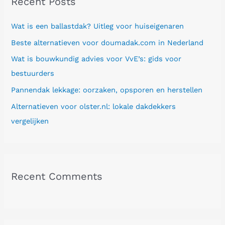
Recent Posts
c
h
Wat is een ballastdak? Uitleg voor huiseigenaren
f
Beste alternatieven voor doumadak.com in Nederland
o
Wat is bouwkundig advies voor VvE’s: gids voor
r
bestuurders
:
Pannendak lekkage: oorzaken, opsporen en herstellen
Alternatieven voor olster.nl: lokale dakdekkers
vergelijken
Recent Comments