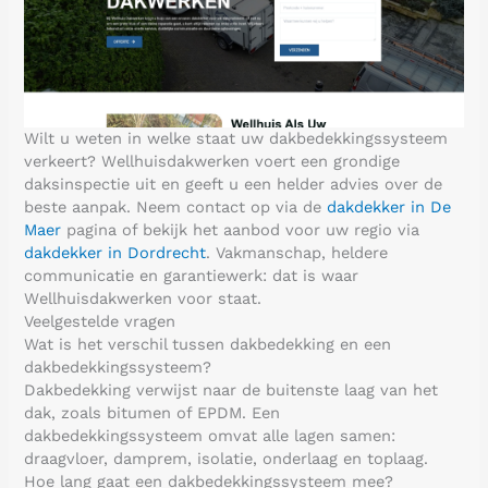
Wilt u weten in welke staat uw dakbedekkingssysteem
verkeert? Wellhuisdakwerken voert een grondige
daksinspectie uit en geeft u een helder advies over de
beste aanpak. Neem contact op via de
dakdekker in De
Maer
pagina of bekijk het aanbod voor uw regio via
dakdekker in Dordrecht
. Vakmanschap, heldere
communicatie en garantiewerk: dat is waar
Wellhuisdakwerken voor staat.
Veelgestelde vragen
Wat is het verschil tussen dakbedekking en een
dakbedekkingssysteem?
Dakbedekking verwijst naar de buitenste laag van het
dak, zoals bitumen of EPDM. Een
dakbedekkingssysteem omvat alle lagen samen:
draagvloer, damprem, isolatie, onderlaag en toplaag.
Hoe lang gaat een dakbedekkingssysteem mee?